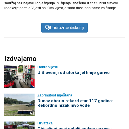
sadržaj bez najave i objašnjenja. Mišljenja iznešena u chatu nisu stavovi
redakcije portala Vijesti.ba. Ova vijest je sada dostupna samo za čitanje.
Pridruži se diskusiji
Izdvajamo
Dobre vijesti
U Sloveniji od utorka jeftinije gorivo
Zabrinutost mještana
Dunav oborio rekord star 117 godina:
Rekordno nizak nivo vode
Hrvatska
Objavljeni novi detalji sudara vozova: