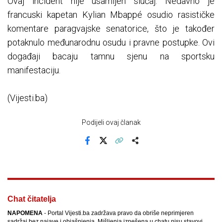
Ovaj incident nije usamljen slučaj. Nedavno je
francuski kapetan Kylian Mbappé osudio rasističke
komentare paragvajske senatorice, što je također
potaknulo međunarodnu osudu i pravne postupke. Ovi
događaji bacaju tamnu sjenu na sportsku
manifestaciju.
(Vijesti.ba)
Podijeli ovaj članak
Facebook
X
Kopiraj link
Više
Chat čitatelja
NAPOMENA
- Portal Vijesti.ba zadržava pravo da obriše neprimjeren
sadržaj bez najave i objašnjenja. Mišljenja iznešena u chatu nisu stavovi