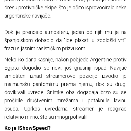
dresu protivničke ekipe, što je očito isprovociralo neke
argentinske navijače.
Dok je prenosio atmosferu, jedan od njih mu je na
španjolskom dobacio da "ide plakati u zoološki vrt",
frazu s jasnim rasističkim prizvukom.
Nekoliko dana kasnije, nakon pobjede Argentine protiv
Egipta, dogodio se novi, još gnusniji ispad. Navijač
smješten iznad streamerove pozicije izvodio je
majmunsku pantomimu prema njemu, dok su drugi
dovikivali uvrede. Snimke oba događaja brzo su se
proširile društvenim mrežama i potaknule lavinu
osuda. Uprkos uvredama, streamer je reagirao
relativno mirno, što su mnogi pohvalili.
Ko je IShowSpeed?