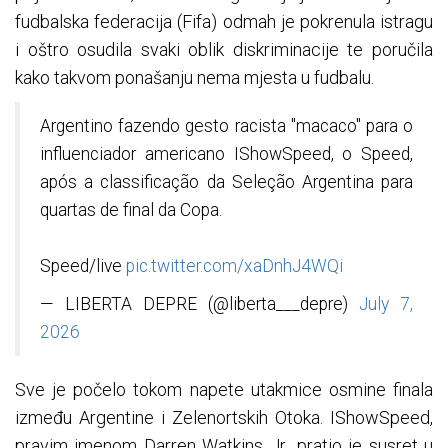
fudbalska federacija (Fifa) odmah je pokrenula istragu
i oštro osudila svaki oblik diskriminacije te poručila
kako takvom ponašanju nema mjesta u fudbalu.
Argentino fazendo gesto racista "macaco" para o
influenciador americano IShowSpeed, o Speed,
após a classificação da Seleção Argentina para
quartas de final da Copa.
Speed/live
pic.twitter.com/xaDnhJ4WQi
— LIBERTA DEPRE (@liberta___depre)
July 7,
2026
Sve je počelo tokom napete utakmice osmine finala
između Argentine i Zelenortskih Otoka. IShowSpeed,
pravim imenom Darren Watkins Jr., pratio je susret u