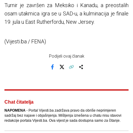
Turnir je završen za Meksiko i Kanadu, a preostalih
osam utakmica igra se u SAD-u, a kulminacija je finale
19. jula u East Rutherfordu, New Jersey.
(Vijesti.ba / FENA)
Podijeli ovaj članak
Facebook
X
Kopiraj link
Više
Chat čitatelja
NAPOMENA
- Portal Vijesti.ba zadržava pravo da obriše neprimjeren
sadržaj bez najave i objašnjenja. Mišljenja iznešena u chatu nisu stavovi
redakcije portala Vijesti.ba. Ova vijest je sada dostupna samo za čitanje.