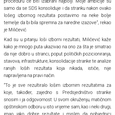
proceduru će biti izabrani najbolji. Moje ambicije su
samo da se SDS konsoliduje i da stranku nakon ovako
lošeg izbornog rezultata postavimo na neke bolje
temelje da bi bila spremna za naredne izazove”, rekao
je Miličević.
Kad su u pitanju loši izborni rezultati, Miličević kaže
kako je mnogo puta ukazivao na ono za šta je smatrao
da nije dobro u stranci, poput političkih pozicioniranja,
stavova, infrastrukture, konsolidacije stranke te analize
ranijih loših rezultata koja nikada, ističe, nije
napravljena na pravi način.
“To je sve rezultiralo lošim izbornim rezultatima za
koje, također, zajedno s Predsjedništvo stranke
snosim i ja odgovornost. U svom okruženju, matičnom
opštinskom odboru u isto vrijeme sam, kao i neki drugi,
imao jako dobre rezultate i mislim da pobjednici