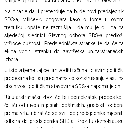
Miličević je bio i gost Dnevnika 2 Federalne televizije.
Na pitanje da li pretenduje da bude novi predsjednik
SDS-a, Miličević odgovara kako o tome u ovom
trenutku uopšte ne razmišlja i da mu je cilj da na
sljedećoj sjednici Glavnog odbora SDS-a predloži
vršioce dužnosti Predsjednišvta stranke te da će ta
ekipa voditi stranku do završetka unutarstranačkih
izbora.
U isto vrijeme taj će tim voditi računa i o svim politički
procesima koji su pred nama - o konstruisanju vlasti na
oba nivoa i političkim stavovima SDS-a, napominje on.
“Unutarstranački izbori će biti demokratski proces koji
će ići od nivoa mjesnih, opštinskih, gradskih odbora
prema vrhu i birat će se svi - od predsjednika mjesnih
odbora do predsjednika SDS-a. Kroz tu demokratsku