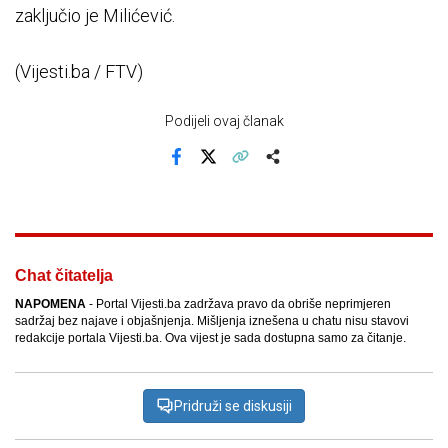
zaključio je Milićević.
(Vijesti.ba / FTV)
Podijeli ovaj članak
Facebook
X
Kopiraj link
Više
Chat čitatelja
NAPOMENA
- Portal Vijesti.ba zadržava pravo da obriše neprimjeren
sadržaj bez najave i objašnjenja. Mišljenja iznešena u chatu nisu stavovi
redakcije portala Vijesti.ba. Ova vijest je sada dostupna samo za čitanje.
Pridruži se diskusiji