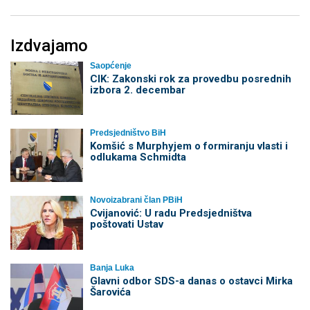
Izdvajamo
Saopćenje
CIK: Zakonski rok za provedbu posrednih
izbora 2. decembar
Predsjedništvo BiH
Komšić s Murphyjem o formiranju vlasti i
odlukama Schmidta
Novoizabrani član PBiH
Cvijanović: U radu Predsjedništva
poštovati Ustav
Banja Luka
Glavni odbor SDS-a danas o ostavci Mirka
Šarovića