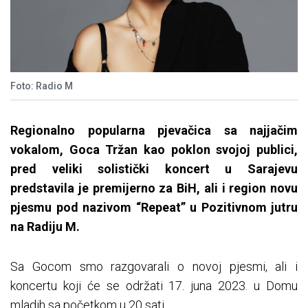
Foto: Radio M
Regionalno popularna pjevačica sa najjačim
vokalom, Goca Tržan kao poklon svojoj publici,
pred veliki solistički koncert u Sarajevu
predstavila je premijerno za BiH, ali i region novu
pjesmu pod nazivom “Repeat” u Pozitivnom jutru
na Radiju M.
Sa Gocom smo razgovarali o novoj pjesmi, ali i
koncertu koji će se održati 17. juna 2023. u Domu
mladih sa početkom u 20 sati.