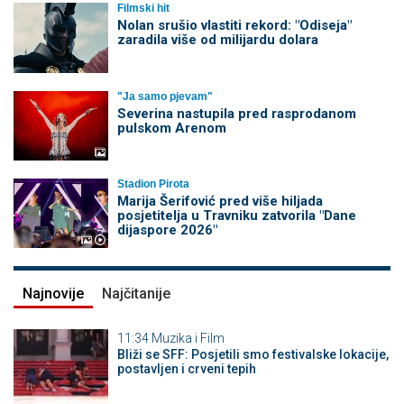
Filmski hit
Nolan srušio vlastiti rekord: "Odiseja"
zaradila više od milijardu dolara
"Ja samo pjevam"
Severina nastupila pred rasprodanom
pulskom Arenom
Stadion Pirota
Marija Šerifović pred više hiljada
posjetitelja u Travniku zatvorila "Dane
dijaspore 2026"
Najnovije
Najčitanije
11:34
Muzika i Film
Bliži se SFF: Posjetili smo festivalske lokacije,
postavljen i crveni tepih