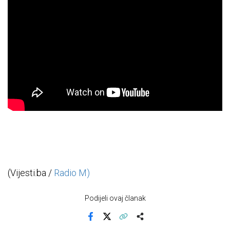
(Vijesti.ba /
Radio M)
Podijeli ovaj članak
Facebook
X
Kopiraj link
Više