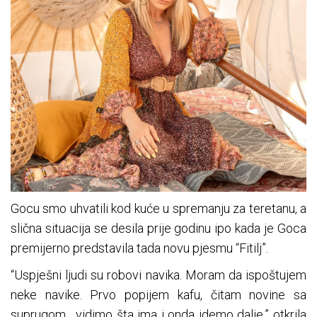
Gocu smo uhvatili kod kuće u spremanju za teretanu, a
slična situacija se desila prije godinu ipo kada je Goca
premijerno predstavila tada novu pjesmu “Fitilj”.
“Uspješni ljudi su robovi navika. Moram da ispoštujem
neke navike. Prvo popijem kafu, čitam novine sa
suprugom , vidimo šta ima i onda idemo dalje,” otkrila