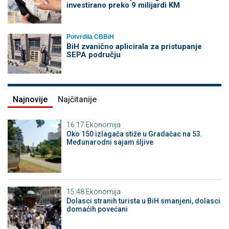
investirano preko 9 milijardi KM
Potvrdila CBBiH
BiH zvanično aplicirala za pristupanje
SEPA području
Najnovije
Najčitanije
16:17
Ekonomija
Oko 150 izlagača stiže u Gradačac na 53.
Međunarodni sajam šljive
15:48
Ekonomija
Dolasci stranih turista u BiH smanjeni, dolasci
domaćih povećani