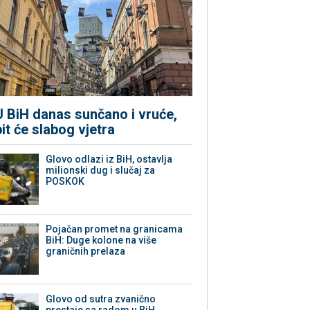
U BiH danas sunčano i vruće,
bit će slabog vjetra
Glovo odlazi iz BiH, ostavlja
milionski dug i slučaj za
POSKOK
Pojačan promet na granicama
BiH: Duge kolone na više
graničnih prelaza
Glovo od sutra zvanično
prestaje sa radom u BiH