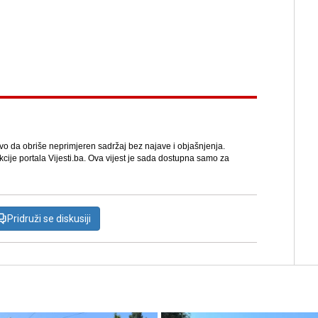
avo da obriše neprimjeren sadržaj bez najave i objašnjenja.
kcije portala Vijesti.ba. Ova vijest je sada dostupna samo za
Pridruži se diskusiji