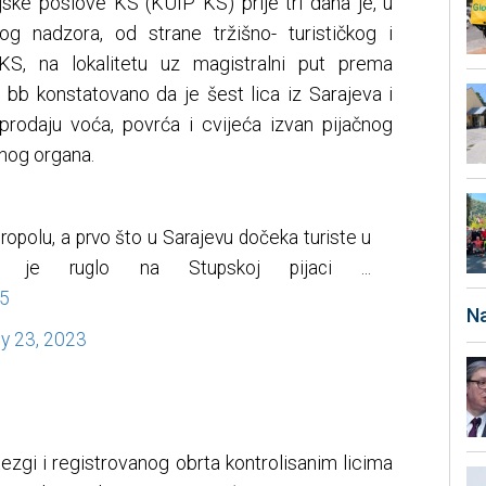
jske poslove KS (KUIP KS) prije tri dana je, u
og nadzora, od strane tržišno- turističkog i
KS, na lokalitetu uz magistralni put prema
 bb konstatovano da je šest lica iz Sarajeva i
rodaju voća, povrća i cvijeća izvan pijačnog
nog organa.
opolu, a prvo što u Sarajevu dočeka turiste u
 je ruglo na Stupskoj pijaci ...
5
Na
ly 23, 2023
tezgi i registrovanog obrta kontrolisanim licima