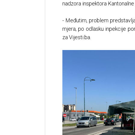
nadzora inspektora Kantonalne 
- Međutim, problem predstavlja 
mjera, po odlasku inpekcije po
za Vijesti.ba.