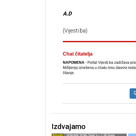
A.D
(Vijesti.ba)
Chat čitatelja
NAPOMENA
- Portal Vijesti.ba zadržava pr
Mišljenja iznešena u chatu nisu stavovi reda
čitanje.
Izdvajamo