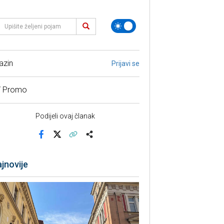
azin
Prijavi se
/ Promo
Podijeli ovaj članak
Facebook
X
Kopiraj link
Više
jnovije