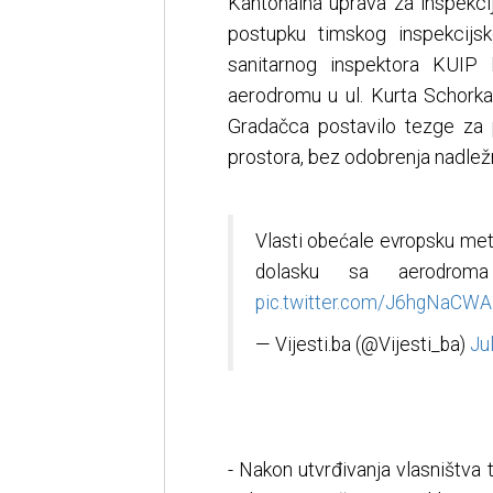
Kantonalna uprava za inspekci
postupku timskog inspekcijsk
sanitarnog inspektora KUIP 
aerodromu u ul. Kurta Schorka
Gradačca postavilo tezge za p
prostora, bez odobrenja nadlež
Vlasti obećale evropsku metr
dolasku sa aerodroma
pic.twitter.com/J6hgNaCWA
— Vijesti.ba (@Vijesti_ba)
Ju
- Nakon utvrđivanja vlasništva 