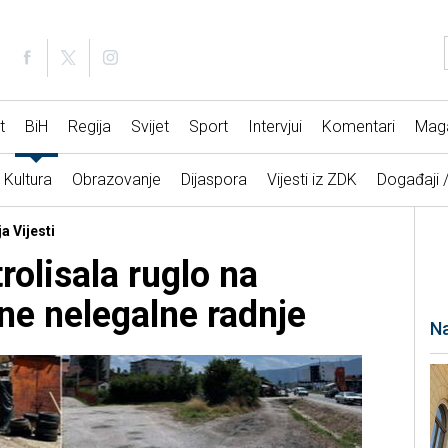
t
BiH
Regija
Svijet
Sport
Intervjui
Komentari
Mag
Kultura
Obrazovanje
Dijaspora
Vijesti iz ZDK
Događaji 
a Vijesti
rolisala ruglo na
ne nelegalne radnje
Na