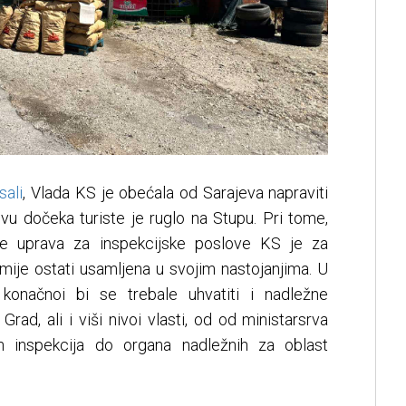
sali
, Vlada KS je obećala od Sarajeva napraviti
vu dočeka turiste je ruglo na Stupu. Pri tome,
lne uprava za inspekcijske poslove KS je za
 smije ostati usamljena u svojim nastojanjima. U
onačnoi bi se trebale uhvatiti i nadležne
Grad, ali i viši nivoi vlasti, od od ministarsrva
ih inspekcija do organa nadležnih za oblast