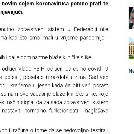
a s novim sojem koronavirusa pomno prati te
njavajući.
enutno zdravstveni sistem u Federaciji nije
ima kao što smo imali u vrijeme pandemije -
h i dalje dominantne blaže kliničke slike.
o odluci Vlade FBiH, odlučili da ćemo covid-19
Na
rne bolesti, posebno u razdoblju zime. Sad već
od i krećemo u jesen kada će biti veći porast
da su nam ove sadašnje blaže kliničke slike, koje
ki način signal da za sada zdravstveni sistem
astaviti normalno funkcionisati - naglašava
oditi računa o tome da se nedovoljno testira i