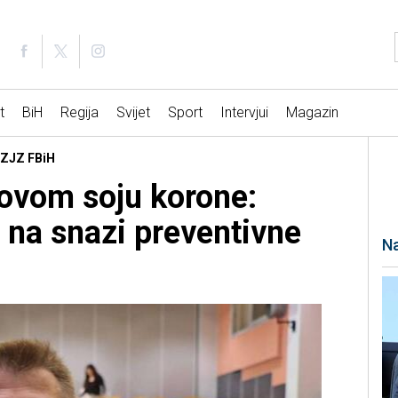
t
BiH
Regija
Svijet
Sport
Intervjui
Magazin
ZZJZ FBiH
ovom soju korone:
, na snazi preventivne
Na