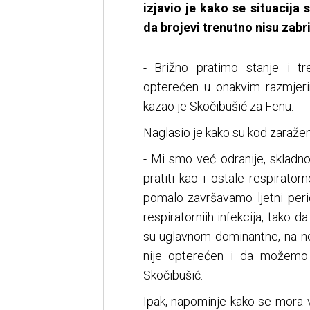
izjavio je kako se situacij
da brojevi trenutno nisu zabri
- Brižno pratimo stanje i tr
opterećen u onakvim razmjer
kazao je Skočibušić za Fenu.
Naglasio je kako su kod zaraženi
- Mi smo već odranije, skladn
pratiti kao i ostale respirato
pomalo završavamo ljetni peri
respiratorniih infekcija, tako 
su uglavnom dominantne, na ne
nije opterećen i da možemo n
Skočibušić.
Ipak, napominje kako se mora v