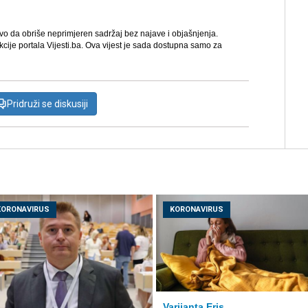
avo da obriše neprimjeren sadržaj bez najave i objašnjenja.
kcije portala Vijesti.ba. Ova vijest je sada dostupna samo za
Pridruži se diskusiji
KORONAVIRUS
KORONAVIRUS
Varijanta Eris