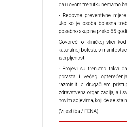
da u ovom trenutku nemamo baš
- Redovne preventivne mjere 
ukoliko je osoba bolesna treb
posebno skupine preko 65 godin
Govoreći o kliničkoj slici ko
kataralnoj bolesti, s manifesta
iscrpljenost.
- Brojevi su trenutno takvi d
porasta i većeg opterećen
razmisliti o drugačijem prist
zdravstvena organizacija, a i 
novim sojevima, koji će se staln
(Vijesti.ba / FENA)