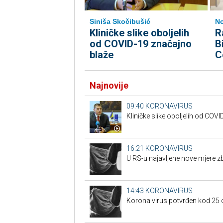
Siniša Skočibušić
No
Kliničke slike oboljelih
R
od COVID-19 značajno
B
blaže
C
Najnovije
09:40
KORONAVIRUS
Kliničke slike oboljelih od COV
16:21
KORONAVIRUS
U RS-u najavljene nove mjere 
14:43
KORONAVIRUS
Korona virus potvrđen kod 25