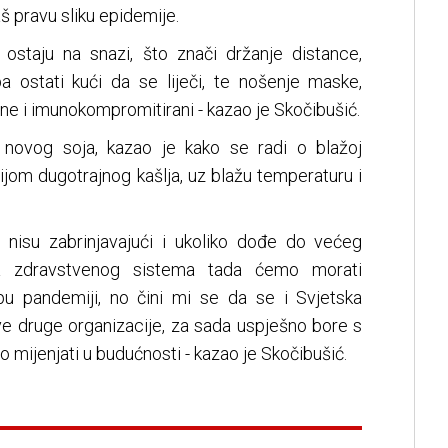
 pravu sliku epidemije.
ostaju na snazi, što znači držanje distance,
a ostati kući da se liječi, te nošenje maske,
e i imunokompromitirani - kazao je Skočibušić.
d novog soja, kazao je kako se radi o blažoj
cijom dugotrajnog kašlja, uz blažu temperaturu i
a nisu zabrinjavajući i ukoliko dođe do većeg
ja zdravstvenog sistema tada ćemo morati
upu pandemiji, no čini mi se da se i Svjetska
sve druge organizacije, za sada uspješno bore s
o mijenjati u budućnosti - kazao je Skočibušić.