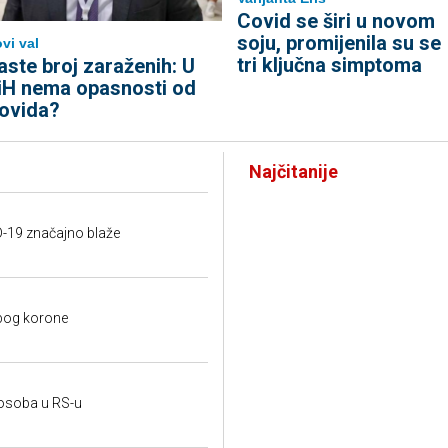
Covid se širi u novom
soju, promijenila su se
vi val
tri ključna simptoma
aste broj zaraženih: U
iH nema opasnosti od
ovida?
Najčitanije
ID-19 značajno blaže
zbog korone
 osoba u RS-u