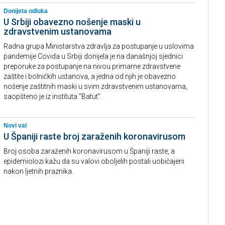
Donijeta odluka
U Srbiji obavezno nošenje maski u
zdravstvenim ustanovama
Radna grupa Ministarstva zdravlja za postupanje u uslovima
pandemije Covida u Srbiji donijela je na današnjoj sjednici
preporuke za postupanje na nivou primarne zdravstvene
zaštite i bolničkih ustanova, a jedna od njih je obavezno
nošenje zaštitnih maski u svim zdravstvenim ustanovama,
saopšteno je iz instituta "Batut".
Novi val
U Španiji raste broj zaraženih koronavirusom
Broj osoba zaraženih koronavirusom u Španiji raste, a
epidemiolozi kažu da su valovi oboljelih postali uobičajeni
nakon ljetnih praznika.