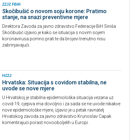
ZZJZ FBiH
Skočibušić o novom soju korone: Pratimo
stanje, na snazi preventivne mjere
Direktora Zavoda za javno zdravstvo Federacije BiH Siniša
Skočibušić izjavio je kako se situacija s novim sojem
koronavirusa pomno prati te da brojevi trenutno nisu
zabrinjavajući.
HZZJ
Hrvatska: Situacija s covidom stabilna, ne
uvode se nove mjere
U Hrvatskoj je stabilna epidemiološka situacija vezana uz
covid-19, cjepiva ima dovoljno i za sada se ne uvode nikakve
nove epidemiološke mjere, izjavio je u petak ravnatelj
Hrvatskog zavoda za javno zdravstvo Krunoslav Capak
komentirajući porast novooboljelih u Europi.