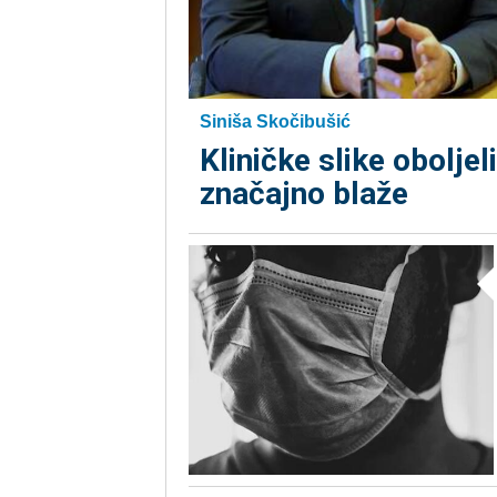
Siniša Skočibušić
Kliničke slike obolje
značajno blaže