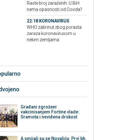
Raste broj zaraženih: U BiH
nema opasnosti od Covida?
22:18 KORONAVIRUS
WHO zabrinut zbog porasta
zaraza koronavirusom u
nekim zemljama
opularno
zdvojeno
Građani zgroženi
vakcinisanjem Fortine vlade:
Sramota i neviđena drskost
A smijali su se Novaliću: Prvi bh.