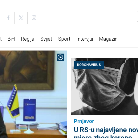
t
BiH
Regija
Svijet
Sport
Intervjui
Magazin
KORONAVIRUS
Prnjavor
U RS-u najavljene no
mjere zbog korone