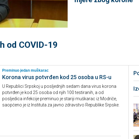
lih od COVID-19
Preminuo jedan muškarac
P
Korona virus potvrđen kod 25 osoba u RS-u
U Republici Srpskoj u posljednjih sedam dana virus korona
I
potvrđen je kod 25 osoba od njih 100 testiranih, a od
posljedica infekcije preminuo je stariji muškarac iz Modriče,
saopćeno je iz Instituta za javno zdravstvo Republike Srpske.