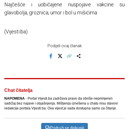
Najčešće i uobičajene nuspojave vakcine su
glavobolja, groznica, umor i bol u mišićima.
(Vijesti.ba)
Podijeli ovaj članak
Facebook
X
Kopiraj link
Više
Chat čitatelja
NAPOMENA
- Portal Vijesti.ba zadržava pravo da obriše neprimjeren
sadržaj bez najave i objašnjenja. Mišljenja iznešena u chatu nisu stavovi
redakcije portala Vijesti.ba. Ova vijest je sada dostupna samo za čitanje.
Pridruži se diskusiji