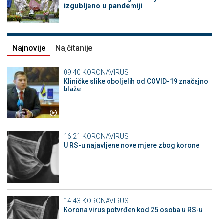
izgubljeno u pandemiji
Najnovije
Najčitanije
09:40
KORONAVIRUS
Kliničke slike oboljelih od COVID-19 značajno
blaže
16:21
KORONAVIRUS
U RS-u najavljene nove mjere zbog korone
14:43
KORONAVIRUS
Korona virus potvrđen kod 25 osoba u RS-u