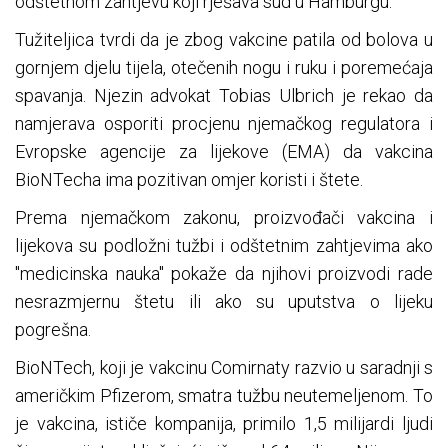
odštetnom zahtjevu koji rješava sud u Hamburgu.
Tužiteljica tvrdi da je zbog vakcine patila od bolova u
gornjem djelu tijela, otečenih nogu i ruku i poremećaja
spavanja. Njezin advokat Tobias Ulbrich je rekao da
namjerava osporiti procjenu njemačkog regulatora i
Evropske agencije za lijekove (EMA) da vakcina
BioNTecha ima pozitivan omjer koristi i štete.
Prema njemačkom zakonu, proizvođači vakcina i
lijekova su podložni tužbi i odštetnim zahtjevima ako
"medicinska nauka" pokaže da njihovi proizvodi rade
nesrazmjernu štetu ili ako su uputstva o lijeku
pogrešna.
BioNTech, koji je vakcinu Comirnaty razvio u saradnji s
američkim Pfizerom, smatra tužbu neutemeljenom. To
je vakcina, ističe kompanija, primilo 1,5 milijardi ljudi