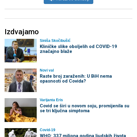
Izdvajamo
Siniša Skočibušić
Kliničke slike oboljelih od COVID-19
značajno blaže
Novi val
Raste broj zaraženih: U BiH nema
opasnosti od Covida?
Varijanta Eris
Covid se širi u novom soju, promijenila su
se tri ključna simptoma
Covid-19
WHO: 337 miliona godina ljudskih života