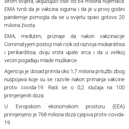
širom svijeta, uključujući više od 64 miliona Nijemaca.
EMA tvrdi da je vakcina sigurna i da je u prvoj godini
pandemije pomogla da se u svijetu spasi gotovo 20
miliona života.
EMA, međutim, priznaje da nakon vakcinacije
Comirnatyjem postoji mali rizik od razvoja miokarditisa
i perikarditisa, dviju vrsta upale srca i da u velikoj
većini pogađaju mlade muškarce.
Agencija je dosad primila oko 1,7 miliona pritužbi zbog
nuspojava koje su se razvile nakon primanja vakcine
protiv covida-19. Radi se o 0,2 slučaja na 100
primjenjenih doza.
U Evropskom ekonomskom prostoru (EEA)
primijenjeno je 768 miliona doza cjepiva protiv covida-
19.