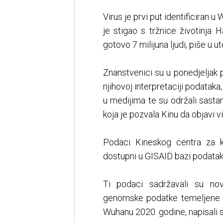
Virus je prvi put identificiran 
je stigao s tržnice životinja 
gotovo 7 milijuna ljudi, piše u u
Znanstvenici su u ponedjeljak p
njihovoj interpretaciji podataka
u medijima te su održali sast
koja je pozvala Kinu da objavi v
Podaci Kineskog centra za ko
dostupni u GISAID bazi podataka
Ti podaci sadržavali su n
genomske podatke temeljene na
Wuhanu 2020. godine, napisali su