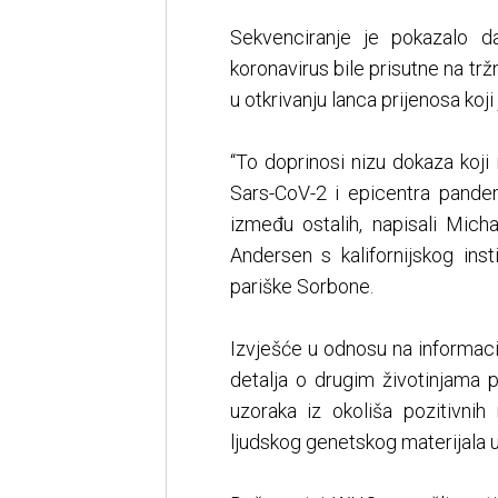
Sekvenciranje je pokazalo da
koronavirus bile prisutne na trž
u otkrivanju lanca prijenosa koji 
“To doprinosi nizu dokaza koji 
Sars-CoV-2 i epicentra pandem
između ostalih, napisali Mich
Andersen s kalifornijskog ins
pariške Sorbone.
Izvješće u odnosu na informaci
detalja o drugim životinjama p
uzoraka iz okoliša pozitivni
ljudskog genetskog materijala u