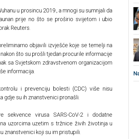
u Wuhanu u prosincu 2019., a mnogi su sumnjali da
Haunan prije no što se proširio svijetom i ubio
torak Reuters.
reliminarno objavili izvješće koje se temelji na
, nakon što su prošli tjedan procurile informacije
anak sa Svjetskom zdravstvenom organizacijom
iše informacija.
Na
ntrolu i prevenciju bolesti (CDC) više nisu
 gdje su ih znanstvenici pronašli.
ove sekvence virusa SARS-CoV-2 i dodatne
 uzorcima uzetim s tržnice živih životinja u
 znanstvenici koji su im pristupili.