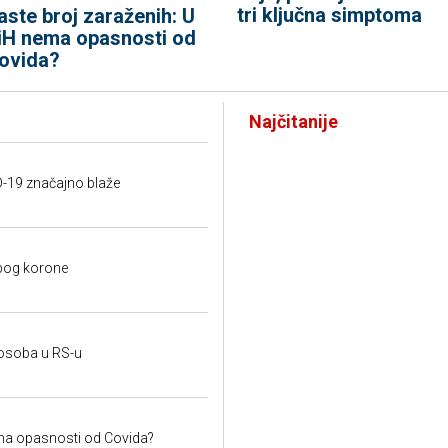
tri ključna simptoma
aste broj zaraženih: U
iH nema opasnosti od
ovida?
Najčitanije
ID-19 značajno blaže
zbog korone
 osoba u RS-u
ema opasnosti od Covida?