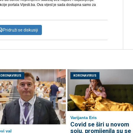
kcije portala Vijesti.ba. Ova vijest je sada dostupna samo za
Pridruži se diskusiji
KORONAVIRUS
KORONAVIRUS
Varijanta Eris
Covid se širi u novom
soju, promijenila su se
vi val