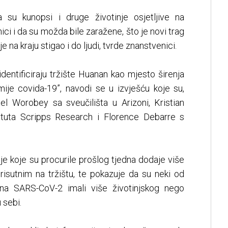
 su kunopsi i druge životinje osjetljive na
nici i da su možda bile zaražene, što je novi trag
je na kraju stigao i do ljudi, tvrde znanstvenici.
identificiraju tržište Huanan kao mjesto širenja
ije covida-19”, navodi se u izvješću koje su,
ael Worobey sa sveučilišta u Arizoni, Kristian
tituta Scripps Research i Florence Debarre s
je koje su procurile prošlog tjedna dodaje više
risutnim na tržištu, te pokazuje da su neki od
h na SARS-CoV-2 imali više životinjskog nego
 sebi.