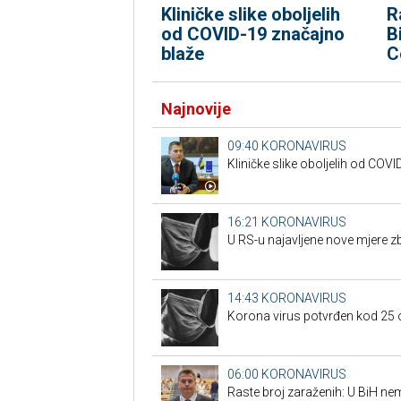
Kliničke slike oboljelih
R
od COVID-19 značajno
B
blaže
C
Najnovije
09:40
KORONAVIRUS
Kliničke slike oboljelih od COV
16:21
KORONAVIRUS
U RS-u najavljene nove mjere 
14:43
KORONAVIRUS
Korona virus potvrđen kod 25
06:00
KORONAVIRUS
Raste broj zaraženih: U BiH n