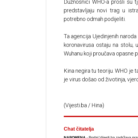
Dužnosnici WHO-a prošli su tj
predstavljaju novi trag u istr
potrebno odmah podijeliti.
Ta agencija Ujedinjenih naroda 
koronavirusa ostaju na stolu, u
Wuhanu koji proučava opasne p
Kina negira tu teoriju. WHO je 
je virus došao od životinja, vjer
(Vijesti.ba / Hina)
Chat čitatelja
NAPOMENA
- Portal Vijesti.ba zadržava pr