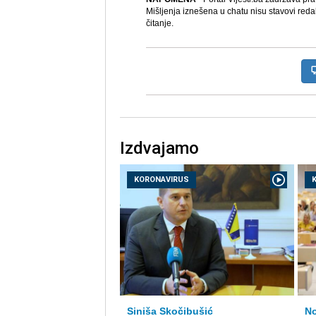
Mišljenja iznešena u chatu nisu stavovi reda
čitanje.
Izdvajamo
KORONAVIRUS
Siniša Skočibušić
No