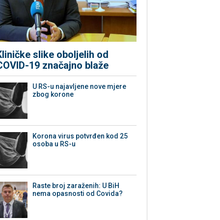
Kliničke slike oboljelih od
COVID-19 značajno blaže
U RS-u najavljene nove mjere
zbog korone
Korona virus potvrđen kod 25
osoba u RS-u
Raste broj zaraženih: U BiH
nema opasnosti od Covida?