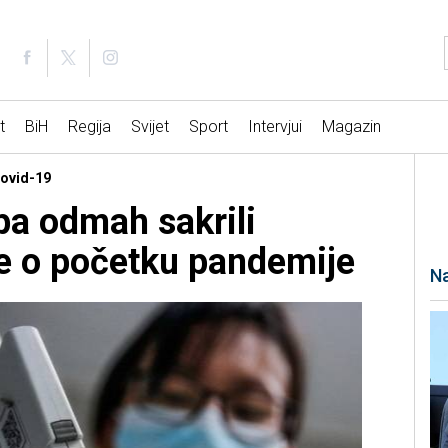
t
BiH
Regija
Svijet
Sport
Intervjui
Magazin
Covid-19
 pa odmah sakrili
e o početku pandemije
Na