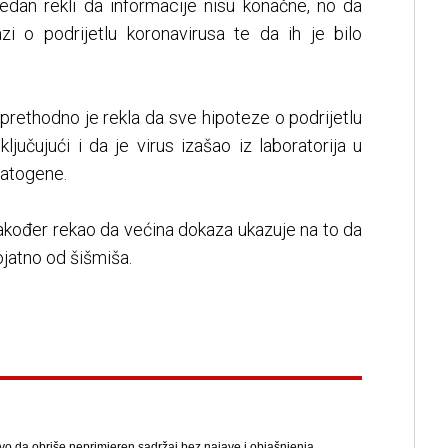
edan rekli da informacije nisu konačne, no da
azi o podrijetlu koronavirusa te da ih je bilo
prethodno je rekla da sve hipoteze o podrijetlu
ključujući i da je virus izašao iz laboratorija u
atogene.
također rekao da većina dokaza ukazuje na to da
ojatno od šišmiša.
avo da obriše neprimjeren sadržaj bez najave i objašnjenja.