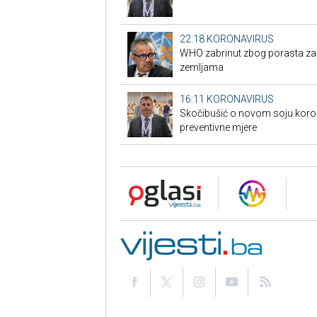
22:18
KORONAVIRUS
WHO zabrinut zbog porasta za
zemljama
16:11
KORONAVIRUS
Skočibušić o novom soju koron
preventivne mjere