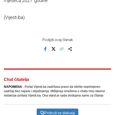
mjeseca 2021. godine.
(Vijesti.ba)
Podijeli ovaj članak
Facebook
X
Kopiraj link
Više
Chat čitatelja
NAPOMENA
- Portal Vijesti.ba zadržava pravo da obriše neprimjeren
sadržaj bez najave i objašnjenja. Mišljenja iznešena u chatu nisu stavovi
redakcije portala Vijesti.ba. Ova vijest je sada dostupna samo za čitanje.
Pridruži se diskusiji