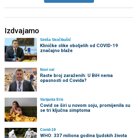
Izdvajamo
Siniša Skočibušić
Kliničke slike oboljelih od COVID-19
značajno blaže
Novi val
Raste broj zaraženih: U BiH nema
opasnosti od Covida?
Varijanta Eris
Covid se širi u novom soju, promijenila su
se tri ključna simptoma
Covid-19
WHO: 337 miliona godina ljudskih života