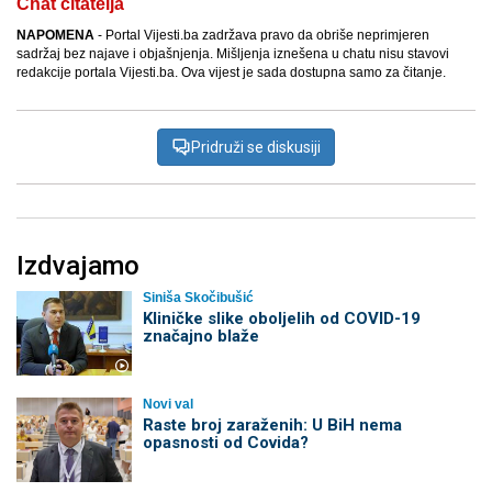
Chat čitatelja
NAPOMENA
- Portal Vijesti.ba zadržava pravo da obriše neprimjeren
sadržaj bez najave i objašnjenja. Mišljenja iznešena u chatu nisu stavovi
redakcije portala Vijesti.ba. Ova vijest je sada dostupna samo za čitanje.
Pridruži se diskusiji
Izdvajamo
Siniša Skočibušić
Kliničke slike oboljelih od COVID-19
značajno blaže
Novi val
Raste broj zaraženih: U BiH nema
opasnosti od Covida?