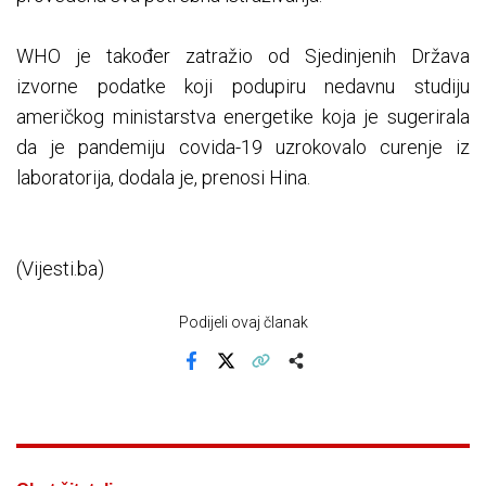
WHO je također zatražio od Sjedinjenih Država
izvorne podatke koji podupiru nedavnu studiju
američkog ministarstva energetike koja je sugerirala
da je pandemiju covida-19 uzrokovalo curenje iz
laboratorija, dodala je, prenosi Hina.
(Vijesti.ba)
Podijeli ovaj članak
Facebook
X
Kopiraj link
Više