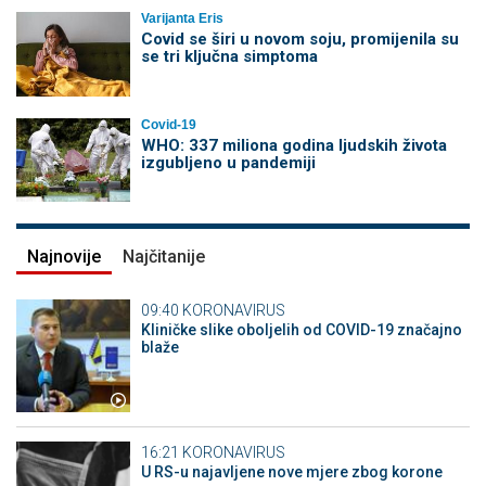
Varijanta Eris
Covid se širi u novom soju, promijenila su
se tri ključna simptoma
Covid-19
WHO: 337 miliona godina ljudskih života
izgubljeno u pandemiji
Najnovije
Najčitanije
09:40
KORONAVIRUS
Kliničke slike oboljelih od COVID-19 značajno
blaže
16:21
KORONAVIRUS
U RS-u najavljene nove mjere zbog korone