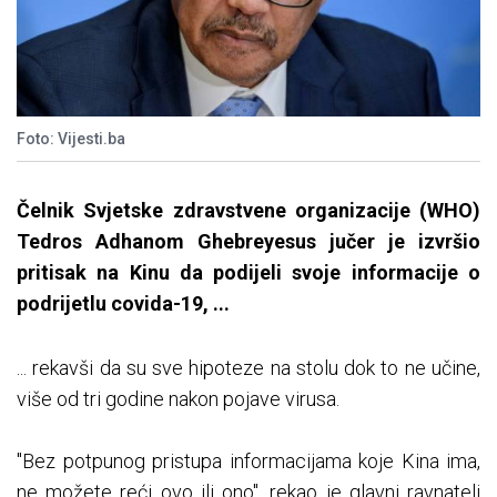
Foto: Vijesti.ba
Čelnik Svjetske zdravstvene organizacije (WHO)
Tedros Adhanom Ghebreyesus jučer je izvršio
pritisak na Kinu da podijeli svoje informacije o
podrijetlu covida-19, ...
... rekavši da su sve hipoteze na stolu dok to ne učine,
više od tri godine nakon pojave virusa.
"Bez potpunog pristupa informacijama koje Kina ima,
ne možete reći ovo ili ono", rekao je glavni ravnatelj