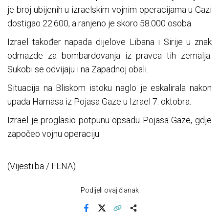
je broj ubijenih u izraelskim vojnim operacijama u Gazi
dostigao 22.600, a ranjeno je skoro 58.000 osoba.
Izrael također napada dijelove Libana i Sirije u znak
odmazde za bombardovanja iz pravca tih zemalja.
Sukobi se odvijaju i na Zapadnoj obali.
Situacija na Bliskom istoku naglo je eskalirala nakon
upada Hamasa iz Pojasa Gaze u Izrael 7. oktobra.
Izrael je proglasio potpunu opsadu Pojasa Gaze, gdje
započeo vojnu operaciju.
(Vijesti.ba / FENA)
Podijeli ovaj članak
Facebook
X
Kopiraj link
Više