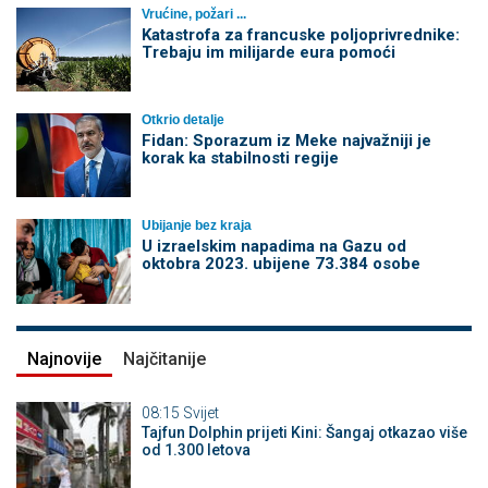
Vrućine, požari ...
Katastrofa za francuske poljoprivrednike:
Trebaju im milijarde eura pomoći
Otkrio detalje
Fidan: Sporazum iz Meke najvažniji je
korak ka stabilnosti regije
Ubijanje bez kraja
U izraelskim napadima na Gazu od
oktobra 2023. ubijene 73.384 osobe
Najnovije
Najčitanije
08:15
Svijet
Tajfun Dolphin prijeti Kini: Šangaj otkazao više
od 1.300 letova