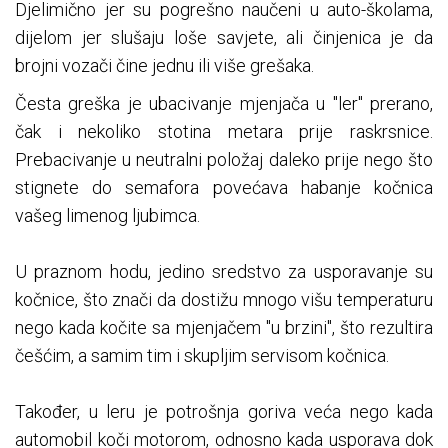
Djelimično jer su pogrešno naučeni u auto-školama,
dijelom jer slušaju loše savjete, ali činjenica je da
brojni vozači čine jednu ili više grešaka.
Česta greška je ubacivanje mjenjača u "ler" prerano,
čak i nekoliko stotina metara prije raskrsnice.
Prebacivanje u neutralni položaj daleko prije nego što
stignete do semafora povećava habanje kočnica
vašeg limenog ljubimca.
U praznom hodu, jedino sredstvo za usporavanje su
kočnice, što znači da dostižu mnogo višu temperaturu
nego kada kočite sa mjenjačem "u brzini", što rezultira
češćim, a samim tim i skupljim servisom kočnica.
Također, u leru je potrošnja goriva veća nego kada
automobil koči motorom, odnosno kada usporava dok