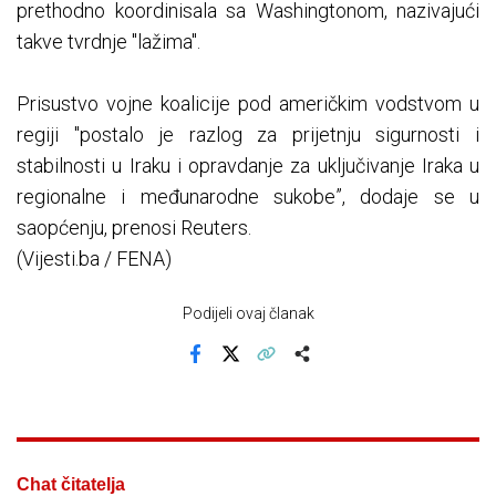
prethodno koordinisala sa Washingtonom, nazivajući
takve tvrdnje "lažima".
Prisustvo vojne koalicije pod američkim vodstvom u
regiji "postalo je razlog za prijetnju sigurnosti i
stabilnosti u Iraku i opravdanje za uključivanje Iraka u
regionalne i međunarodne sukobe”, dodaje se u
saopćenju, prenosi Reuters.
(Vijesti.ba / FENA)
Podijeli ovaj članak
Facebook
X
Kopiraj link
Više
Chat čitatelja