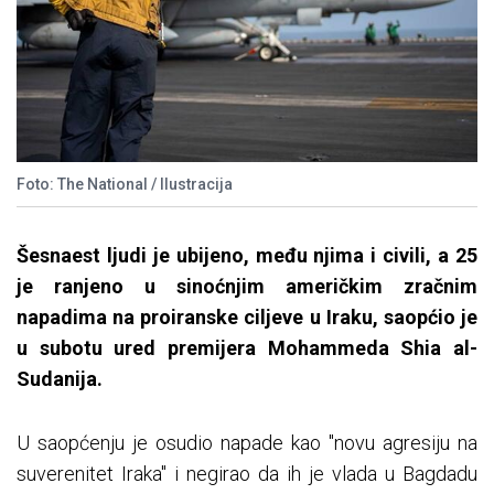
Foto: The National / Ilustracija
Šesnaest ljudi je ubijeno, među njima i civili, a 25
je ranjeno u sinoćnjim američkim zračnim
napadima na proiranske ciljeve u Iraku, saopćio je
u subotu ured premijera Mohammeda Shia al-
Sudanija.
U saopćenju je osudio napade kao "novu agresiju na
suverenitet Iraka" i negirao da ih je vlada u Bagdadu