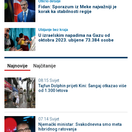
Otkrio detalje
Fidan: Sporazum iz Meke najvažniji je
korak ka stabilnosti regije
Ubijanje bez kraja
U izraelskim napadima na Gazu od
oktobra 2023. ubijene 73.384 osobe
Najnovije
Najčitanije
08:15
Svijet
Tajfun Dolphin prijeti Kini: Šangaj otkazao više
od 1.300 letova
07:14
Svijet
Njemački ministar: Svakodnevna smo meta
hibridnog ratovanja