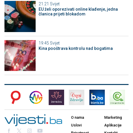
21:21
Svijet
EU želi oporezivati online klađenje, jedna
članica prijeti blokadom
19:45
Svijet
Kina pooštrava kontrolu nad bogatima
O nama
Marketing
Uslovi
Aplikacije
Privatnost
Kontakt