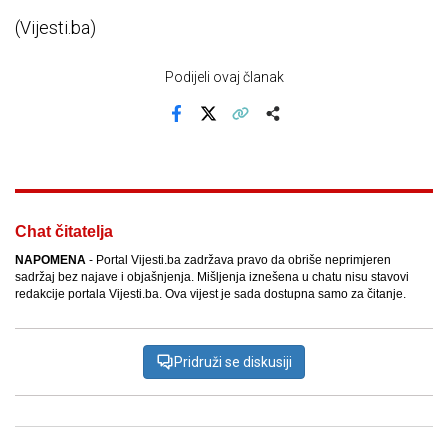
(Vijesti.ba)
Podijeli ovaj članak
Facebook
X
Kopiraj link
Više
Chat čitatelja
NAPOMENA
- Portal Vijesti.ba zadržava pravo da obriše neprimjeren
sadržaj bez najave i objašnjenja. Mišljenja iznešena u chatu nisu stavovi
redakcije portala Vijesti.ba. Ova vijest je sada dostupna samo za čitanje.
Pridruži se diskusiji