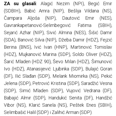
ZA su glasali
: Alagić Nezim (NPI), Begić Emir
(SDBIH), Babić Amra (NIP), Bešlija Vildana (NS),
Čampara Aljoša (NIP), Dautović Emir (NES),
Gavrankapetanović-Selimbegović Fatima (SBIH),
Sejarić Azhar (NIP), Sivić Almina (NES), Šišić Damir
(SDA), Banović Silva (NIP), Džeba Damir (HDZ), Fejzić
Berina (BNS), Ivić Ivan (HNP), Martinović Tomislav
(HDZ), Mujkanović Marina (SDP), Soldo Oliver (HDZ),
Šarić Mladen (HDZ 90), Ševo Milan (HDZ), Šimunović
Ivo (HDZ), Atanasijević Ljubinka (SDP), Bulajić Goran
(DF), Ilić Slađan (SDP), Melank Miomirka (NS), Pekić
Jelena (SDP), Petrović Kristina (SDP), Saradžić Vesna
(SDP), Simić Mladen (SDP), Vujović Vedrana (DF),
Babajić Almir (SDP), Handukić Senita (DF), Handžić
Vibor (NS), Klarić Sanela (NS), Peštek Enes (SBIH),
Selimbašić Halil (SDP) i Zalihić Arman (SDP).