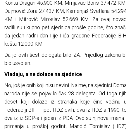
Konta Dragan 45.900 KM, Mrnjavac Boris 37.472 KM,
Dujmović Zora 27.437 KM, Kamenjaš Svetlana 54.294
KM i Mitrović Miroslav 52.669 KM. Za ovaj novac
radili su ukupno pet sjednica prošle godine, što znači
da jedan radni dan Ilije Ilića građane Federacije BIH
košta 12.000 KM.
Da je ovih šest delegata bilo ZA, Prijedlog zakona bi
bio usvojen.
Vladaju, a ne dolaze na sjednice
No, još je onih koji nisu nevini. Naime, na sjednici Doma
naroda nije se pojavilo čak 28 delegata. Od toga njih
deset koji dolaze iz stranaka koje čine većinu u
Federaciji BIH – pet HDZ-ovih, dva iz HDZ-a 1990, te
dva iz iz SDP-a i jedan iz PDA. Ovo su njihova imena i
primanja u prošloj godini:, Mandić Tomislav (HDZ)