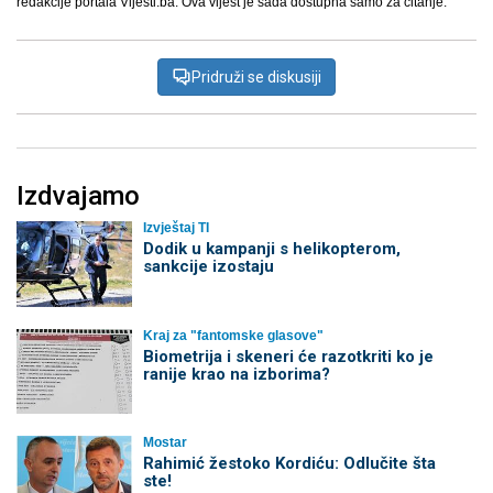
redakcije portala Vijesti.ba. Ova vijest je sada dostupna samo za čitanje.
Pridruži se diskusiji
Izdvajamo
Izvještaj TI
Dodik u kampanji s helikopterom,
sankcije izostaju
Kraj za "fantomske glasove"
Biometrija i skeneri će razotkriti ko je
ranije krao na izborima?
Mostar
Rahimić žestoko Kordiću: Odlučite šta
ste!