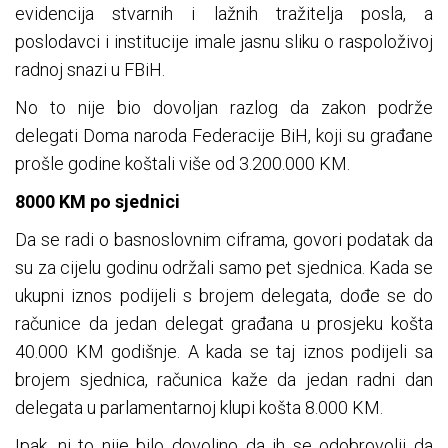
evidencija stvarnih i lažnih tražitelja posla, a
poslodavci i institucije imale jasnu sliku o raspoloživoj
radnoj snazi u FBiH.
No to nije bio dovoljan razlog da zakon podrže
delegati Doma naroda Federacije BiH, koji su građane
prošle godine koštali više od 3.200.000 KM.
8000 KM po sjednici
Da se radi o basnoslovnim ciframa, govori podatak da
su za cijelu godinu održali samo pet sjednica. Kada se
ukupni iznos podijeli s brojem delegata, dođe se do
računice da jedan delegat građana u prosjeku košta
40.000 KM godišnje. A kada se taj iznos podijeli sa
brojem sjednica, računica kaže da jedan radni dan
delegata u parlamentarnoj klupi košta 8.000 KM.
Ipak, ni to nije bilo dovoljno da ih se odobrovolji da