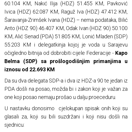
60.104 KM, Nakić Ilija (HDZ) 51.455 KM, Pavković
Ivica (HDZ) 62.087 KM, Raguž Iva (HDZ) 47.412 KM,
Šaravanja-Zrimšek Ivana (HDZ) – nema podataka, Bilić
Anto (HDZ 90) 46.407 KM, Odak Ivan (HDZ 90) 50.100
KM, Alić Senad (PDA) 51.805 KM, Lonić Mladen (SDP)
55.203 KM i delegatkinja kojoj je voda u Sarajevu
očigledno bitnija od dobrobiti cijele Federacije -
Kapo
Belma (SDP) sa prošlogodišnjim primanjima u
iznosu od 22.693 KM
Da su dva delegata SDP-a i dva iz HDZ-a 90 te jedan iz
PDA došli na posao, možda bi i zakon koji je važan za
one koji posao nemaju prošao u dalju proeceduru.
U nastavku donosimo cjelokupan spisak onih koji su
glasali za, koji su bili suzdržani i koji nisu došli na
sjednicu: