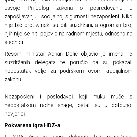
usvoje Prijedlog zakona o posredovanju u
zapošljavanju i socijalnoj sigurnosti nezaposleni. Niko
nije bio protiv, neki su bili suzdržani, a ogroman broj
njih nije se niti pojavio na radnom mjestu, odnosno na
sjednici.
Resorni ministar Adnan Delić objavio je imena 16
suzdržanih delegata te poručio da su pokazali
nedostatak volje za podrškom ovom krucijalnom
zakonu.
Nezaposleni i poslodavci, koji muku muče s
nedostatkom radne snage, ostali su u potpunoj
nevjerici.
Pokvarena igra HDZ-a
Iz SDA, čijih je osam delegata bilo suzdržano,