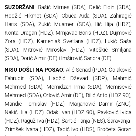
SUZDRŽANI
: Bašić Mirnes (SDA), Delić Eldin (SDA),
Hodžić Hikmet (SDA), Obuća Aida (SDA), Zahiragić
Haris (SDA), Zukić Muamer (SDA), Ilić Ilija (HDZ),
Konta Dragan (HDZ), Mrnjavac Boris (HDZ), Dujmović
Zora (HDZ), Kamenjaš Svetlana (HDZ), Lukić Saša
(SDA), Mitrović Miroslav (HDZ), Viteškić Smiljana
(SDA), Dorić Almir (DF) i Imširović Sandra (DF)
NISU DOŠLI NA POSAO
: Alić Senad (PDA), Čolaković
Fahrudin (SDA), Hadžić Dževad (SDP), Mahmić
Mehmed (SDA), Memidžan Irma (SDA), Memišević
Mehmed (SDA), Orlović Amir (DF), Bilić Anto (HDZ 90),
Mandić Tomislav (HDZ), Marjanović Damir (ZNG),
Nakić Ilija (HDZ), Odak Ivan (HDZ 90), Pavković Ivica
(HDZ), Raguž Iva (HDZ), Šantić Tanja (NES), Šaravanja-
Zrimšek Ivana (HDZ), Tadić Ivo (HDS), Broćeta Goran