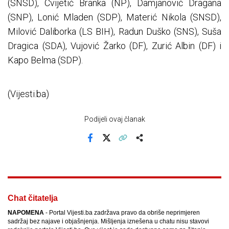
(SNSD), Cvijetić Branka (NP), Damjanović Dragana
(SNP), Lonić Mladen (SDP), Materić Nikola (SNSD),
Milović Daliborka (LS BIH), Radun Duško (SNS), Suša
Dragica (SDA), Vujović Žarko (DF), Zurić Albin (DF) i
Kapo Belma (SDP).
(Vijesti.ba)
Podijeli ovaj članak
Facebook
X
Kopiraj link
Više
Chat čitatelja
NAPOMENA
- Portal Vijesti.ba zadržava pravo da obriše neprimjeren
sadržaj bez najave i objašnjenja. Mišljenja iznešena u chatu nisu stavovi