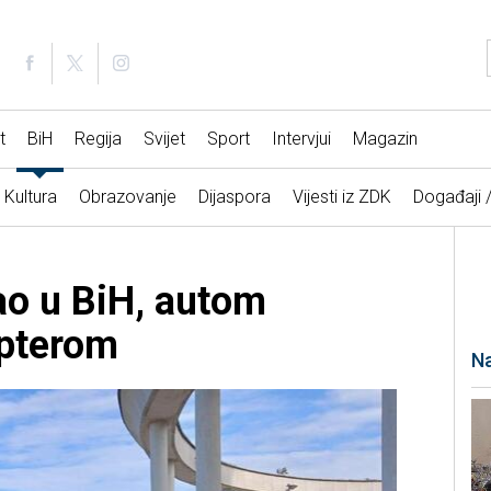
t
BiH
Regija
Svijet
Sport
Intervjui
Magazin
Kultura
Obrazovanje
Dijaspora
Vijesti iz ZDK
Događaji 
gao u BiH, autom
opterom
Na