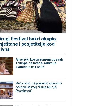
Drugi Festival bakri okupio
mještane i posjetitelje kod
Livna
Američki kongresmeni pozvali
Trumpa da uvede sankcije
zvaničnicima iz RS
Bećirović i Ogrešević svečano
otvorili Muzej "Kuća Nurije
Pozderca"