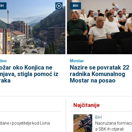
IH
BIH
deo
Mostar
ožar oko Konjica ne
Nazire se povratak 22
enjava, stigla pomoć iz
radnika Komunalnog
raka
Mostar na posao
Najčitanije
BiH
tane i posjetitelje kod Livna
Naoružana formacija
a SBK ih otjerali