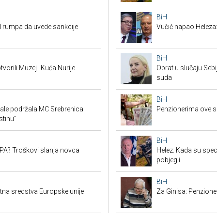
BiH
Trumpa da uvede sankcije
Vučić napao Heleza:
BiH
tvorili Muzej "Kuća Nurije
Obrat u slučaju Seb
suda
BiH
ale podržala MC Srebrenica:
Penzionerima ove s
stinu"
BiH
SEPA? Troškovi slanja novca
Helez: Kada su specij
pobjegli
BiH
ktna sredstva Europske unije
Za Ginisa: Penzione