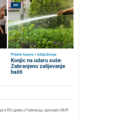
BIH
Prijete kazne i isključenja
Konjic na udaru suše:
Zabranjeno zalijevanje
bašti
 iz RS upala u Federaciju, specijalci MUP-