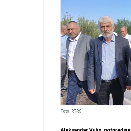
Foto: RTRS
Aleksandar Vulin, potpredsjed