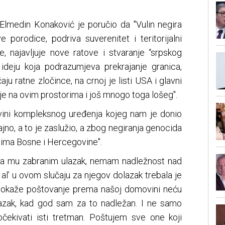
 Elmedin Konaković je poručio da "Vulin negira
e porodice, podriva suverenitet i teritorijalni
e, najavljuje nove ratove i stvaranje “srpskog
ku ideju koja podrazumjeva prekrajanje granica,
aju ratne zločince, na crnoj je listi USA i glavni
je na ovim prostorima i još mnogo toga lošeg".
vini kompleksnog uređenja kojeg nam je donio
ajno, a to je zaslužio, a zbog negiranja genocida
nima Bosne i Hercegovine".
da mu zabranim ulazak, nemam nadležnost nad
, al’ u ovom slučaju za njegov dolazak trebala je
pokaže poštovanje prema našoj domovini neću
lazak, kad god sam za to nadležan. I ne samo
čekivati isti tretman. Poštujem sve one koji