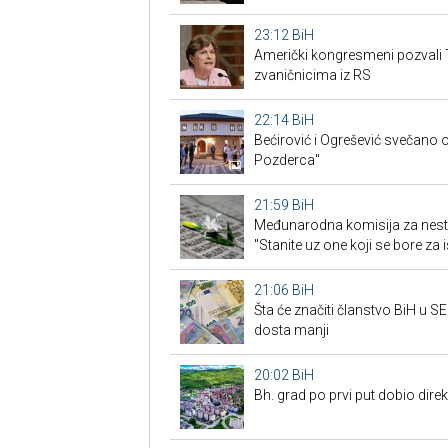
23:12
BiH
Američki kongresmeni pozvali 
zvaničnicima iz RS
22:14
BiH
Bećirović i Ogrešević svečano o
Pozderca"
21:59
BiH
Međunarodna komisija za nest
"Stanite uz one koji se bore za i
21:06
BiH
Šta će značiti članstvo BiH u 
dosta manji
20:02
BiH
Bh. grad po prvi put dobio dire