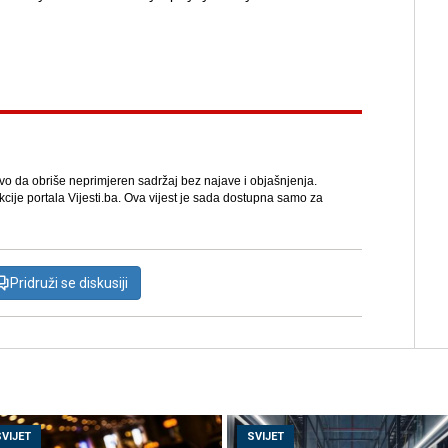
avo da obriše neprimjeren sadržaj bez najave i objašnjenja.
kcije portala Vijesti.ba. Ova vijest je sada dostupna samo za
Pridruži se diskusiji
SVIJET
SVIJET