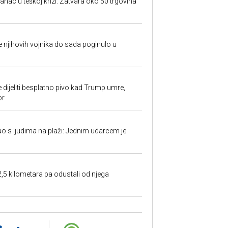
anac u teškoj krizi: Zatvara oko 50 trgovina
 je njihovih vojnika do sada poginulo u
e dijeliti besplatno pivo kad Trump umre,
or
ao s ljudima na plaži: Jednim udarcem je
2,5 kilometara pa odustali od njega