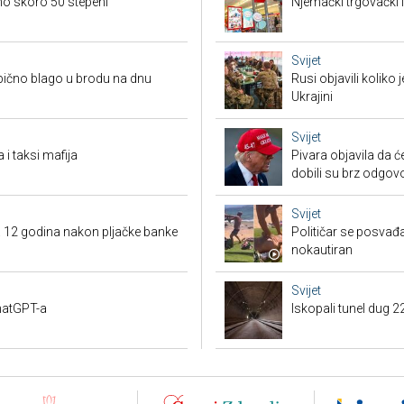
eno skoro 50 stepeni
Njemački trgovački l
Svijet
bično blago u brodu na dnu
Rusi objavili koliko
Ukrajini
Svijet
 i taksi mafija
Pivara objavila da ć
dobili su brz odgov
Svijet
a 12 godina nakon pljačke banke
Političar se posvađ
nokautiran
Svijet
ChatGPT-a
Iskopali tunel dug 2