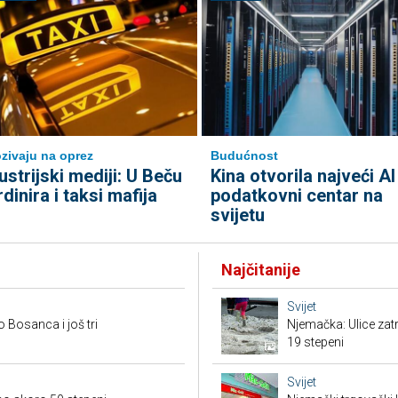
zivaju na oprez
Budućnost
ustrijski mediji: U Beču
Kina otvorila najveći AI
rdinira i taksi mafija
podatkovni centar na
svijetu
Najčitanije
Svijet
o Bosanca i još tri
Njemačka: Ulice zat
19 stepeni
Svijet