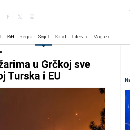
t
BiH
Regija
Svijet
Sport
Intervjui
Magazin
no
ožarima u Grčkoj sve
j Turska i EU
Na