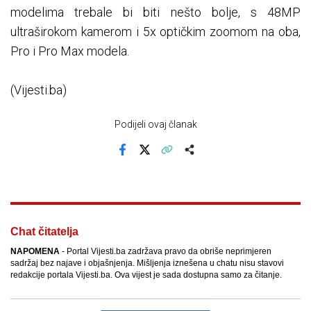
modelima trebale bi biti nešto bolje, s 48MP
ultraširokom kamerom i 5x optičkim zoomom na oba,
Pro i Pro Max modela.
(Vijesti.ba)
Podijeli ovaj članak
Facebook
X
Kopiraj link
Više
Chat čitatelja
NAPOMENA
- Portal Vijesti.ba zadržava pravo da obriše neprimjeren
sadržaj bez najave i objašnjenja. Mišljenja iznešena u chatu nisu stavovi
redakcije portala Vijesti.ba. Ova vijest je sada dostupna samo za čitanje.