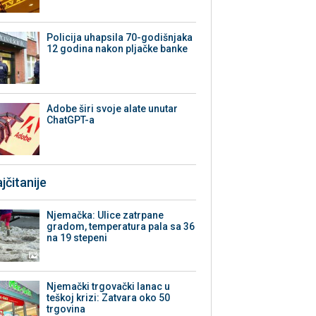
Policija uhapsila 70-godišnjaka
12 godina nakon pljačke banke
Adobe širi svoje alate unutar
ChatGPT-a
jčitanije
Njemačka: Ulice zatrpane
gradom, temperatura pala sa 36
na 19 stepeni
Njemački trgovački lanac u
teškoj krizi: Zatvara oko 50
trgovina