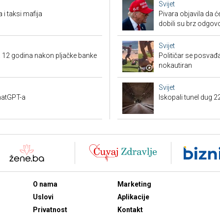
Svijet
 i taksi mafija
Pivara objavila da ć
dobili su brz odgov
Svijet
a 12 godina nakon pljačke banke
Političar se posvađ
nokautiran
Svijet
ChatGPT-a
Iskopali tunel dug 2
O nama
Marketing
Uslovi
Aplikacije
Privatnost
Kontakt