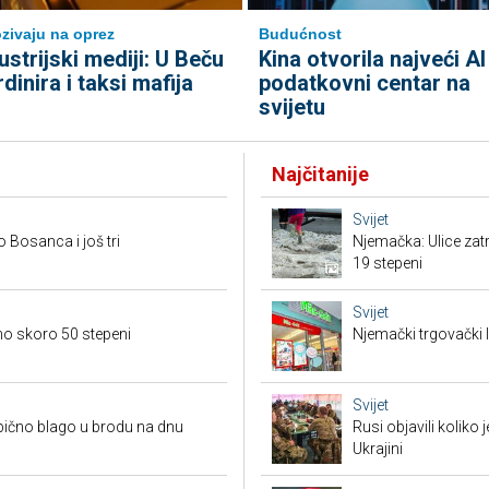
zivaju na oprez
Budućnost
ustrijski mediji: U Beču
Kina otvorila najveći AI
rdinira i taksi mafija
podatkovni centar na
svijetu
Najčitanije
Svijet
o Bosanca i još tri
Njemačka: Ulice zat
19 stepeni
Svijet
eno skoro 50 stepeni
Njemački trgovački l
Svijet
bično blago u brodu na dnu
Rusi objavili koliko
Ukrajini