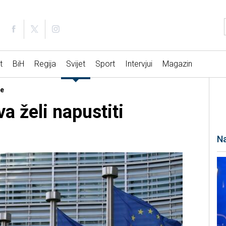
t
BiH
Regija
Svijet
Sport
Intervjui
Magazin
je
a želi napustiti
Na