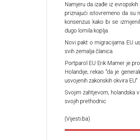
Namjeru da izađe iz evropskih p
priznajući istovremeno da su m
konsenzus kako bi se izmijenil
dugo lomila koplja.
Novi pakt o migracijama EU u
svih zemalja članica.
Portparol EU Erik Mamer je pro
Holandije, rekao "da je gener
usvojenih zakonskih okvira EU".
Svojim zahtjevom, holandska vl
svojih prethodnic
(Vijesti.ba)