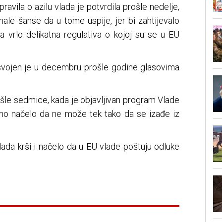
ravila o azilu vlada je potvrdila prošle nedelje,
ale šanse da u tome uspije, jer bi zahtijevalo
a vrlo delikatna regulativa o kojoj su se u EU
svojen je u decembru prošle godine glasovima
šle sedmice, kada je objavljivan program Vlade
alno načelo da ne može tek tako da se izađe iz
ada krši i načelo da u EU vlade poštuju odluke