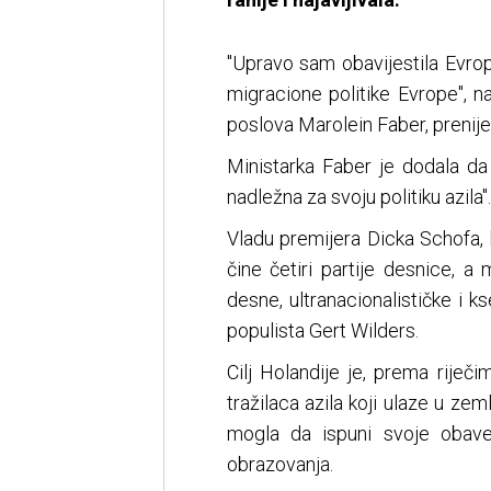
"Upravo sam obavijestila Evrop
migracione politike Evrope", na
poslova Marolein Faber, prenije
Ministarka Faber je dodala da
nadležna za svoju politiku azila".
Vladu premijera Dicka Schofa, 
čine četiri partije desnice, a
desne, ultranacionalističke i k
populista Gert Wilders.
Cilj Holandije je, prema riječi
tražilaca azila koji ulaze u zem
mogla da ispuni svoje obave
obrazovanja.