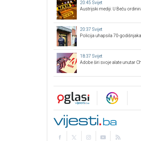
20:45
Svijet
Austrijski mediji: U Beču ordinira
20:37
Svijet
Policija uhapsila 70-godišnjak
18:37
Svijet
Adobe širi svoje alate unutar 