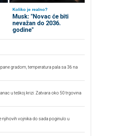
Koliko je realno?
Musk: "Novac će biti
nevažan do 2036.
godine"
rpane gradom, temperatura pala sa 36 na
anac u teškoj krizi: Zatvara oko 50 trgovina
 je njihovih vojnika do sada poginulo u