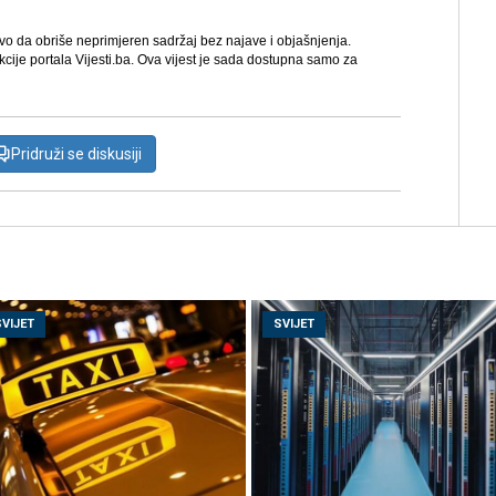
avo da obriše neprimjeren sadržaj bez najave i objašnjenja.
kcije portala Vijesti.ba. Ova vijest je sada dostupna samo za
Pridruži se diskusiji
SVIJET
SVIJET