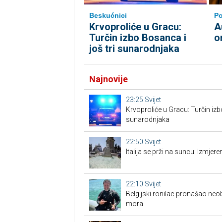
Beskućnici
Po
Krvoproliće u Gracu:
A
Turčin izbo Bosanca i
o
još tri sunarodnjaka
Najnovije
23:25
Svijet
Krvoproliće u Gracu: Turčin izb
sunarodnjaka
22:50
Svijet
Italija se prži na suncu: Izmjer
22:10
Svijet
Belgijski ronilac pronašao neo
mora