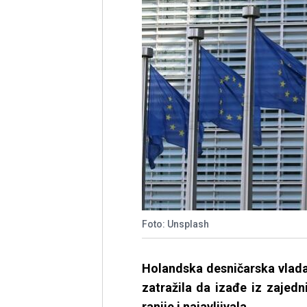
Foto: Unsplash
Holandska desničarska vlada
zatražila da izađe iz zajedn
ranije i najavljivala.