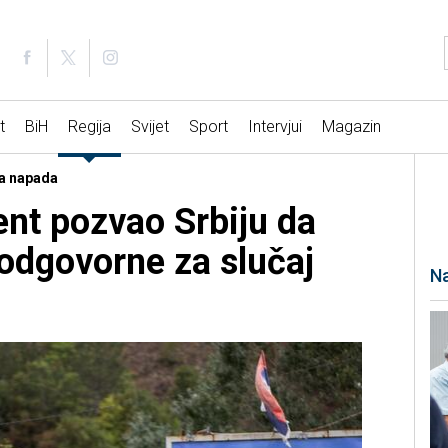
t
BiH
Regija
Svijet
Sport
Intervjui
Magazin
ca napada
nt pozvao Srbiju da
 odgovorne za slučaj
Na