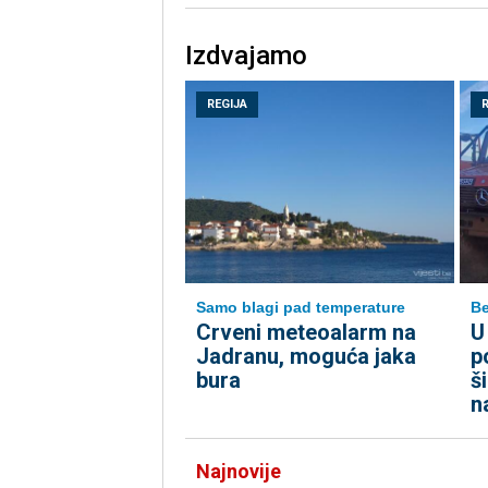
Izdvajamo
REGIJA
Samo blagi pad temperature
B
Crveni meteoalarm na
U
Jadranu, moguća jaka
p
bura
š
n
Najnovije