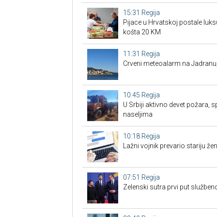
15:31
Regija
Pijace u Hrvatskoj postale luk
košta 20 KM
11:31
Regija
Crveni meteoalarm na Jadranu
10:45
Regija
U Srbiji aktivno devet požara, s
naseljima
10:18
Regija
Lažni vojnik prevario stariju žen
07:51
Regija
Zelenski sutra prvi put službe