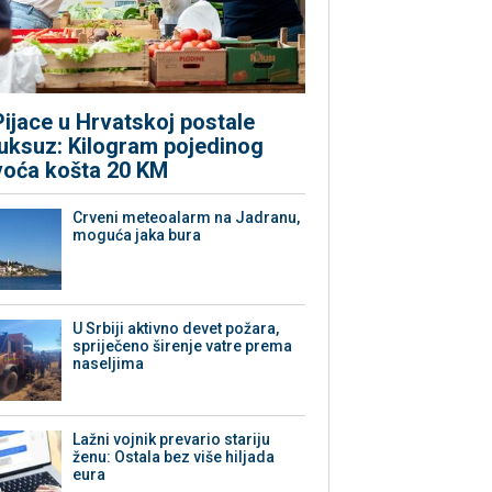
Pijace u Hrvatskoj postale
luksuz: Kilogram pojedinog
voća košta 20 KM
Crveni meteoalarm na Jadranu,
moguća jaka bura
U Srbiji aktivno devet požara,
spriječeno širenje vatre prema
naseljima
Lažni vojnik prevario stariju
ženu: Ostala bez više hiljada
eura