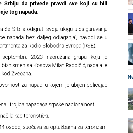
Srbiju da privede pravdi sve koji su bili
đenje tog napada.
 će Srbija odigrati svoju ulogu u osiguravanju
ce napada bez daljeg odlaganja", navodi se u
artmenta za Radio Slobodna Evropa (RSE).
. septembra 2023, naoružana grupa, koju je
r i biznismen sa Kosova Milan Radoičić, napala je
a kod Zvečana.
Na
ovornost za napad, u kojem je ubijen policajac
na i trojica napadača srpske nacionalnosti.
načila kao teroristički.
 44 osobe, suočava sa optužbama za terorizam.