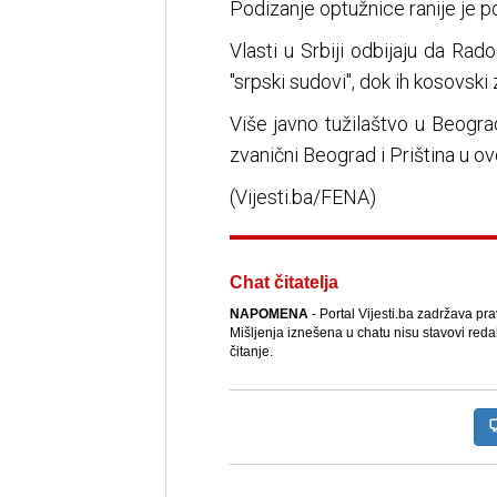
Podizanje optužnice ranije je 
Vlasti u Srbiji odbijaju da Rad
"srpski sudovi", dok ih kosovski
Više javno tužilaštvo u Beograd
zvanični Beograd i Priština u o
(Vijesti.ba/FENA)
Chat čitatelja
NAPOMENA
- Portal Vijesti.ba zadržava pr
Mišljenja iznešena u chatu nisu stavovi reda
čitanje.