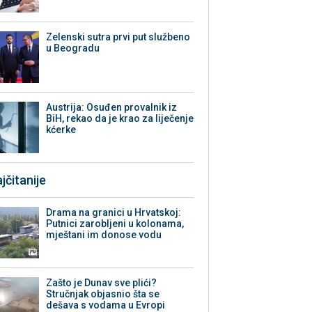
Zelenski sutra prvi put službeno
u Beogradu
Austrija: Osuđen provalnik iz
BiH, rekao da je krao za liječenje
kćerke
jčitanije
Drama na granici u Hrvatskoj:
Putnici zarobljeni u kolonama,
mještani im donose vodu
Zašto je Dunav sve plići?
Stručnjak objasnio šta se
dešava s vodama u Evropi