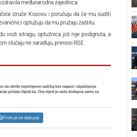
pozdravila međunarodna zajednica.
oičića izruče Kosovu i poručuju da će mu suditi
 zvaničnici optužuju da mu pružaju zaštitu.
u vodi istragu, optužnica još nije podignuta, a
vom slučaju ne sarađuju, prenosi RSE.
avo da obriše neprimjeren sadržaj bez najave i objašnjenja.
kcije portala Vijesti.ba. Ova vijest je sada dostupna samo za
Pridruži se diskusiji