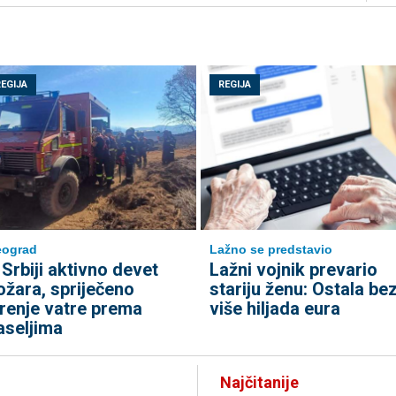
REGIJA
REGIJA
eograd
Lažno se predstavio
 Srbiji aktivno devet
Lažni vojnik prevario
ožara, spriječeno
stariju ženu: Ostala be
irenje vatre prema
više hiljada eura
aseljima
Najčitanije