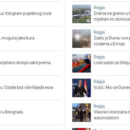
Regija
suz: Kilogram pojedinog voća
Drama na granici u 
mještani im donose
Regija
, moguća jaka bura
Zašto je Dunav sve p
vodama u Evropi
Regija
priječeno širenje vatre prema
Loše vijesti za Srb
Regija
u: Ostala bez više hiljada eura
Vučić: Ako se Dunav
Regija
no u Beogradu
Vlasnici restorana 
automobilom