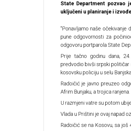
State Department pozvao je 
uključeni u planiranje i izvo
"Ponavljamo naše očekivanje da
pune odgovornosti za počinio
odgovoru portparola State Dep
Prije tačno godinu dana, 24
predvodio bivši srpski političa
kosovsku policiju u selu Banjsk
Radoičić je javno preuzeo odg
Afrim Bunjaku, a trojica ranjena.
U razmjeni vatre su potom ubije
Vlada u Prištini je ovaj napad oz
Radoičić se na Kosovu, sa još