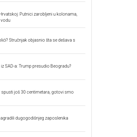
Hrvatskoj: Putnici zarobljeni u kolonama,
 vodu
lići? Stručnjak objasnio šta se dešava s
iju iz SAD-a: Trump presudio Beogradu?
 spusti još 30 centimetara, gotovi smo
nagradili dugogodišnjeg zaposlenika