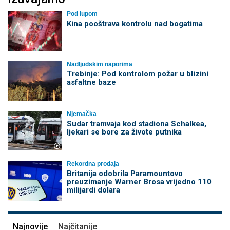
Pod lupom
Kina pooštrava kontrolu nad bogatima
Nadljudskim naporima
Trebinje: Pod kontrolom požar u blizini
asfaltne baze
Njemačka
Sudar tramvaja kod stadiona Schalkea,
ljekari se bore za živote putnika
Rekordna prodaja
Britanija odobrila Paramountovo
preuzimanje Warner Brosa vrijedno 110
milijardi dolara
Najnovije
Najčitanije