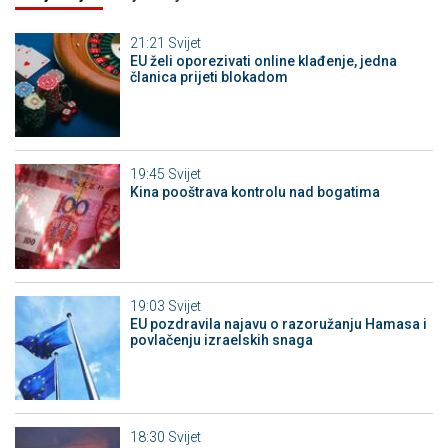
21:21
Svijet
EU želi oporezivati online klađenje, jedna
članica prijeti blokadom
19:45
Svijet
Kina pooštrava kontrolu nad bogatima
19:03
Svijet
EU pozdravila najavu o razoružanju Hamasa i
povlačenju izraelskih snaga
18:30
Svijet