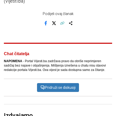
(Vijesti.ba)
Podijeli ovaj članak
Facebook
X
Kopiraj link
Više
Chat čitatelja
NAPOMENA
- Portal Vijesti.ba zadržava pravo da obriše neprimjeren
sadržaj bez najave i objašnjenja. Mišljenja iznešena u chatu nisu stavovi
redakcije portala Vijesti.ba. Ova vijest je sada dostupna samo za čitanje.
Pridruži se diskusiji
Izdvajamo