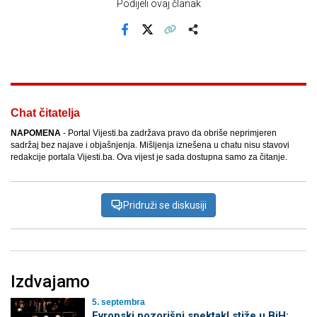
Podijeli ovaj članak
Facebook
X
Kopiraj link
Više
Chat čitatelja
NAPOMENA
- Portal Vijesti.ba zadržava pravo da obriše neprimjeren
sadržaj bez najave i objašnjenja. Mišljenja iznešena u chatu nisu stavovi
redakcije portala Vijesti.ba. Ova vijest je sada dostupna samo za čitanje.
Pridruži se diskusiji
Izdvajamo
5. septembra
Evropski pozorišni spektakl stiže u BiH: