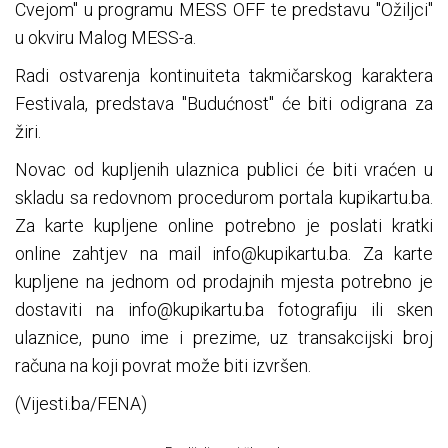
Cvejom" u programu MESS OFF te predstavu "Ožiljci"
u okviru Malog MESS-a.
Radi ostvarenja kontinuiteta takmičarskog karaktera
Festivala, predstava "Budućnost" će biti odigrana za
žiri.
Novac od kupljenih ulaznica publici će biti vraćen u
skladu sa redovnom procedurom portala kupikartu.ba.
Za karte kupljene online potrebno je poslati kratki
online zahtjev na mail
info@kupikartu.ba
. Za karte
kupljene na jednom od prodajnih mjesta potrebno je
dostaviti na
info@kupikartu.ba
fotografiju ili sken
ulaznice, puno ime i prezime, uz transakcijski broj
računa na koji povrat može biti izvršen.
(Vijesti.ba/FENA)