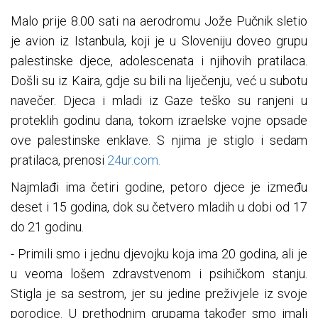
Malo prije 8.00 sati na aerodromu Jože Pučnik sletio
je avion iz Istanbula, koji je u Sloveniju doveo grupu
palestinske djece, adolescenata i njihovih pratilaca.
Došli su iz Kaira, gdje su bili na liječenju, već u subotu
navečer. Djeca i mladi iz Gaze teško su ranjeni u
proteklih godinu dana, tokom izraelske vojne opsade
ove palestinske enklave. S njima je stiglo i sedam
pratilaca, prenosi
24ur.com.
Najmlađi ima četiri godine, petoro djece je između
deset i 15 godina, dok su četvero mladih u dobi od 17
do 21 godinu.
- Primili smo i jednu djevojku koja ima 20 godina, ali je
u veoma lošem zdravstvenom i psihičkom stanju.
Stigla je sa sestrom, jer su jedine preživjele iz svoje
porodice. U prethodnim grupama također smo imali