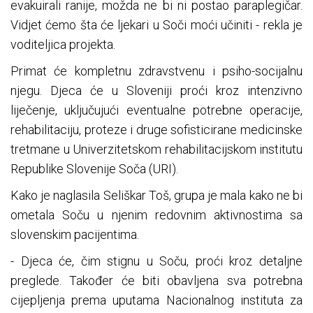
evakuirali ranije, možda ne bi ni postao paraplegičar.
Vidjet ćemo šta će ljekari u Soči moći učiniti - rekla je
voditeljica projekta.
Primat će kompletnu zdravstvenu i psiho-socijalnu
njegu. Djeca će u Sloveniji proći kroz intenzivno
liječenje, uključujući eventualne potrebne operacije,
rehabilitaciju, proteze i druge sofisticirane medicinske
tretmane u Univerzitetskom rehabilitacijskom institutu
Republike Slovenije Soča (URI).
Kako je naglasila Seliškar Toš, grupa je mala kako ne bi
ometala Soču u njenim redovnim aktivnostima sa
slovenskim pacijentima.
- Djeca će, čim stignu u Soču, proći kroz detaljne
preglede. Također će biti obavljena sva potrebna
cijepljenja prema uputama Nacionalnog instituta za