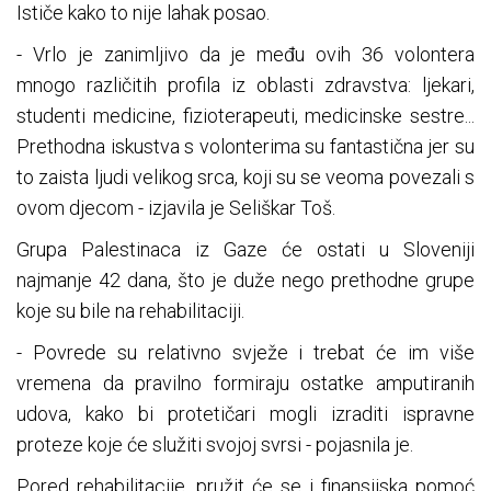
Ističe kako to nije lahak posao.
- Vrlo je zanimljivo da je među ovih 36 volontera
mnogo različitih profila iz oblasti zdravstva: ljekari,
studenti medicine, fizioterapeuti, medicinske sestre...
Prethodna iskustva s volonterima su fantastična jer su
to zaista ljudi velikog srca, koji su se veoma povezali s
ovom djecom - izjavila je Seliškar Toš.
Grupa Palestinaca iz Gaze će ostati u Sloveniji
najmanje 42 dana, što je duže nego prethodne grupe
koje su bile na rehabilitaciji.
- Povrede su relativno svježe i trebat će im više
vremena da pravilno formiraju ostatke amputiranih
udova, kako bi protetičari mogli izraditi ispravne
proteze koje će služiti svojoj svrsi - pojasnila je.
Pored rehabilitacije, pružit će se i finansijska pomoć