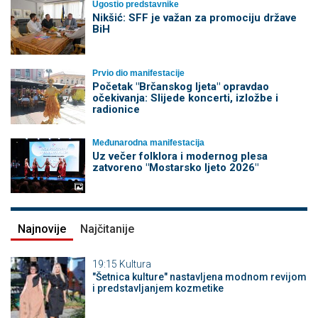
Ugostio predstavnike
Nikšić: SFF je važan za promociju države
BiH
Prvio dio manifestacije
Početak "Brčanskog ljeta" opravdao
očekivanja: Slijede koncerti, izložbe i
radionice
Međunarodna manifestacija
Uz večer folklora i modernog plesa
zatvoreno "Mostarsko ljeto 2026"
Najnovije
Najčitanije
19:15
Kultura
"Šetnica kulture" nastavljena modnom revijom
i predstavljanjem kozmetike