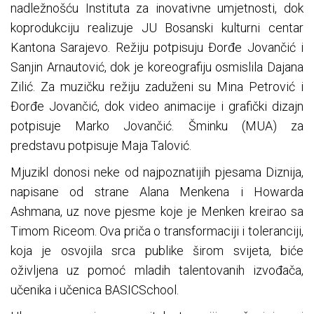
nadležnošću Instituta za inovativne umjetnosti, dok
koprodukciju realizuje JU Bosanski kulturni centar
Kantona Sarajevo. Režiju potpisuju Đorđe Jovančić i
Sanjin Arnautović, dok je koreografiju osmislila Dajana
Zilić. Za muzičku režiju zaduženi su Mina Petrović i
Đorđe Jovančić, dok video animacije i grafički dizajn
potpisuje Marko Jovančić. Šminku (MUA) za
predstavu potpisuje Maja Talović.
Mjuzikl donosi neke od najpoznatijih pjesama Diznija,
napisane od strane Alana Menkena i Howarda
Ashmana, uz nove pjesme koje je Menken kreirao sa
Timom Riceom. Ova priča o transformaciji i toleranciji,
koja je osvojila srca publike širom svijeta, biće
oživljena uz pomoć mladih talentovanih izvođača,
učenika i učenica BASICSchool.