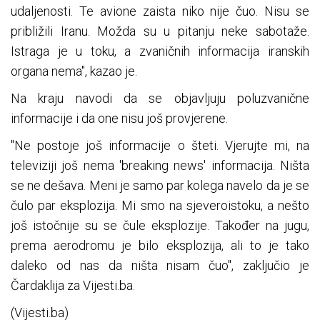
udaljenosti. Te avione zaista niko nije čuo. Nisu se
približili Iranu. Možda su u pitanju neke sabotaže.
Istraga je u toku, a zvaničnih informacija iranskih
organa nema", kazao je.
Na kraju navodi da se objavljuju poluzvanične
informacije i da one nisu još provjerene.
"Ne postoje još informacije o šteti. Vjerujte mi, na
televiziji još nema 'breaking news' informacija. Ništa
se ne dešava. Meni je samo par kolega navelo da je se
čulo par eksplozija. Mi smo na sjeveroistoku, a nešto
još istočnije su se čule eksplozije. Također na jugu,
prema aerodromu je bilo eksplozija, ali to je tako
daleko od nas da ništa nisam čuo", zaključio je
Čardaklija za Vijesti.ba.
(Vijesti.ba)