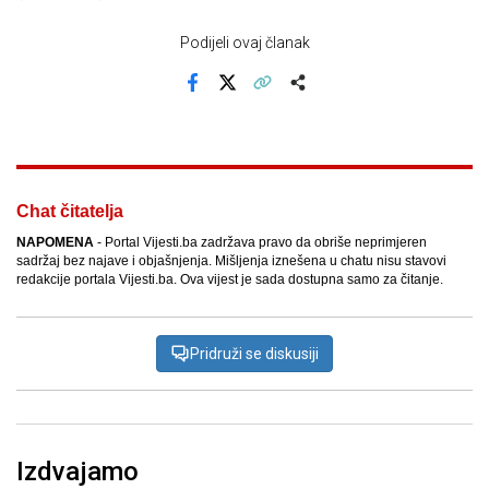
Podijeli ovaj članak
Facebook
X
Kopiraj link
Više
Chat čitatelja
NAPOMENA
- Portal Vijesti.ba zadržava pravo da obriše neprimjeren
sadržaj bez najave i objašnjenja. Mišljenja iznešena u chatu nisu stavovi
redakcije portala Vijesti.ba. Ova vijest je sada dostupna samo za čitanje.
Pridruži se diskusiji
Izdvajamo