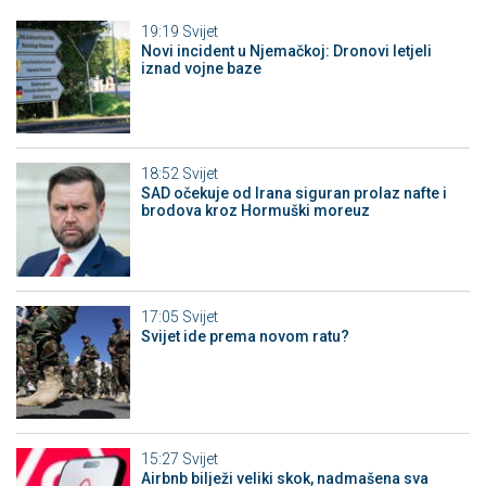
19:19
Svijet
Novi incident u Njemačkoj: Dronovi letjeli
iznad vojne baze
18:52
Svijet
SAD očekuje od Irana siguran prolaz nafte i
brodova kroz Hormuški moreuz
17:05
Svijet
Svijet ide prema novom ratu?
15:27
Svijet
Airbnb bilježi veliki skok, nadmašena sva