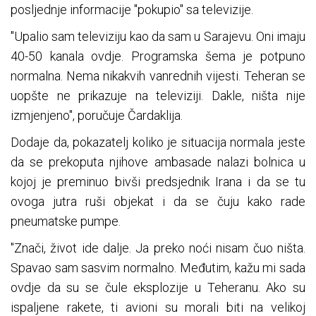
posljednje informacije "pokupio" sa televizije.
"Upalio sam televiziju kao da sam u Sarajevu. Oni imaju
40-50 kanala ovdje. Programska šema je potpuno
normalna. Nema nikakvih vanrednih vijesti. Teheran se
uopšte ne prikazuje na televiziji. Dakle, ništa nije
izmjenjeno", poručuje Čardaklija.
Dodaje da, pokazatelj koliko je situacija normala jeste
da se prekoputa njihove ambasade nalazi bolnica u
kojoj je preminuo bivši predsjednik Irana i da se tu
ovoga jutra ruši objekat i da se čuju kako rade
pneumatske pumpe.
"Znači, život ide dalje. Ja preko noći nisam čuo ništa.
Spavao sam sasvim normalno. Međutim, kažu mi sada
ovdje da su se čule eksplozije u Teheranu. Ako su
ispaljene rakete, ti avioni su morali biti na velikoj