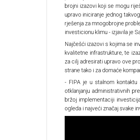
brojni izazovi koji se mogu riješ
upravo iniciranje jednog takvog 
rješenja za mnogobrojne problem
investicionu klimu - izjavila je 
Najčešći izazovi s kojima se in
kvalitetne infrastrukture, te i
za cilj adresirati upravo ove p
strane tako i za domaće kompan
- FIPA je u stalnom kontaktu 
otklanjanju administrativnih p
bržoj implementaciji investici
ogleda i najveći značaj svake inv