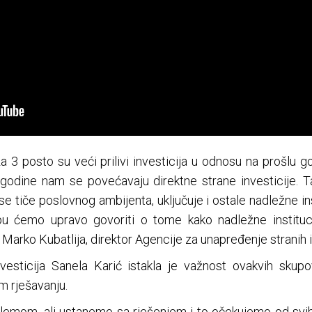
 3 posto su veći prilivi investicija u odnosu na prošlu go
ke godine nam se povećavaju direktne strane investicij
 se tiče poslovnog ambijenta, uključuje i ostale nadležne ins
pu ćemo upravo govoriti o tome kako nadležne institu
e Marko Kubatlija, direktor Agencije za unapređenje stranih i
nvesticija Sanela Karić istakla je važnost ovakvih skup
m rješavanju.
lemom, ali ustanemo sa rješenjem i to očekujemo od svih re