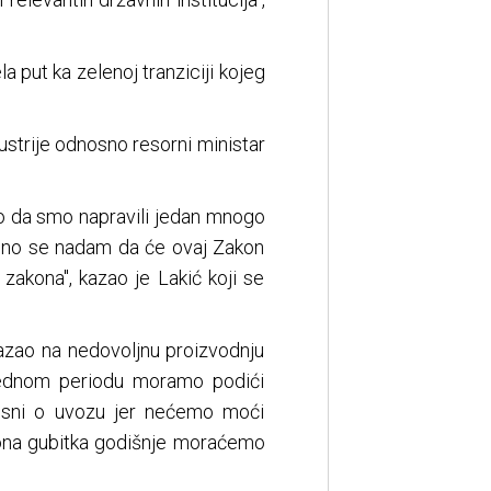
a put ka zelenoj tranziciji kojeg
ustrije odnosno resorni ministar
o da smo napravili jedan mnogo
kreno se nadam da će ovaj Zakon
zakona", kazao je Lakić koji se
kazao na nedovoljnu proizvodnju
arednom periodu moramo podići
ovisni o uvozu jer nećemo moći
liona gubitka godišnje moraćemo