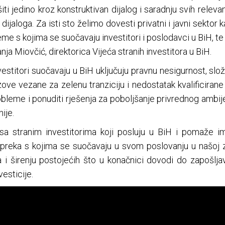
iti jedino kroz konstruktivan dijalog i saradnju svih relevan
dijaloga. Za isti sto želimo dovesti privatni i javni sektor
e s kojima se suočavaju investitori i poslodavci u BiH, te n
Sanja Miovčić, direktorica Vijeća stranih investitora u BiH.
vestitori suočavaju u BiH uključuju pravnu nesigurnost, slož
zazove vezane za zelenu tranziciju i nedostatak kvalificiran
robleme i ponuditi rješenja za poboljšanje privrednog ambij
ije.
sa stranim investitorima koji posluju u BiH i pomaže im
repreka s kojima se suočavaju u svom poslovanju u našoj z
ja i širenju postojećih što u konačnici dovodi do zapošl
esticije.