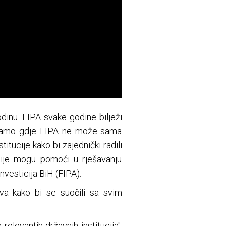
dinu. FIPA svake godine bilježi
e. Tamo gdje FIPA ne može sama
titucije kako bi zajednički radili
cije mogu pomoći u rješavanju
nvesticija BiH (FIPA).
ova kako bi se suočili sa svim
levantih državnih institucija",