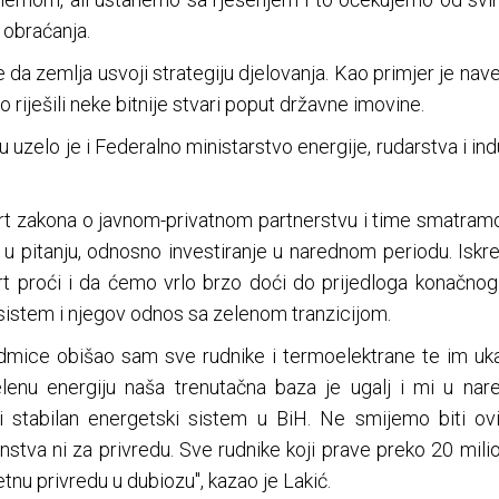
 obraćanja.
 da zemlja usvoji strategiju djelovanja. Kao primjer je navel
 riješili neke bitnije stvari poput državne imovine.
zelo je i Federalno ministarstvo energije, rudarstva i ind
rt zakona o javnom-privatnom partnerstvu i time smatram
a u pitanju, odnosno investiranje u narednom periodu. Is
 proći i da ćemo vrlo brzo doći do prijedloga konačnog 
sistem i njegov odnos sa zelenom tranzicijom.
 sedmice obišao sam sve rudnike i termoelektrane te im u
elenu energiju naša trenutačna baza je ugalj i mi u n
li stabilan energetski sistem u BiH. Ne smijemo biti 
ćinstva ni za privredu. Sve rudnike koji prave preko 20 mi
etnu privredu u dubiozu", kazao je Lakić.