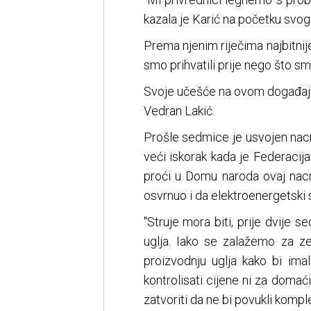
kazala je Karić na početku svog
Prema njenim riječima najbitnije
smo prihvatili prije nego što smo
Svoje učešće na ovom događaju u
Vedran Lakić.
Prošle sedmice je usvojen nac
veći iskorak kada je Federacij
proći u Domu naroda ovaj nacrt
osvrnuo i da elektroenergetski 
"Struje mora biti, prije dvije
uglja. Iako se zalažemo za z
proizvodnju uglja kako bi ima
kontrolisati cijene ni za doma
zatvoriti da ne bi povukli kompl