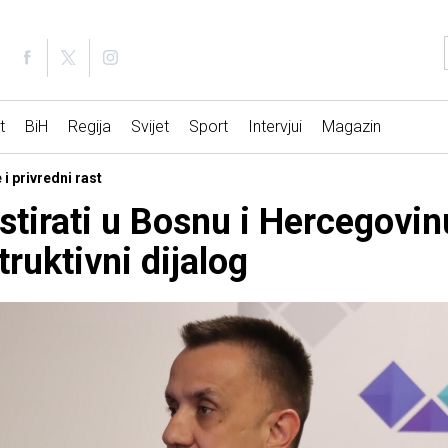
t
BiH
Regija
Svijet
Sport
Intervjui
Magazin
 i privredni rast
stirati u Bosnu i Hercegovinu:
ruktivni dijalog