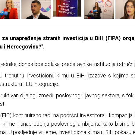
 za unapređenje stranih investicija u BiH (FIPA) org
nu i Hercegovinu?".
rednike, donosioce odluka, predstavnike institucija i stručnja
u trenutnu investicionu klimu u BiH, izazove s kojima s
astrukturu i EU integracije.
struktivan dijalog između poslovnog i javnog sektora, s f
st.
H (FIC) kontinuirano radi na podršci investitora i kompanija
 klime i unapređenju poslovnog ambijenta kako bismo bili 
ma. U posljednje vrijeme, investiciona klima u BiH pokazuje 