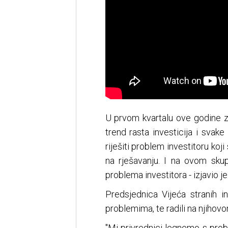
U prvom kvartalu ove godine za
trend rasta investicija i sva
riješiti problem investitoru koji
na rješavanju. I na ovom sku
problema investitora - izjavio j
Predsjednica Vijeća stranih i
problemima, te radili na njihovo
"Mi privrednici legnemo s prob