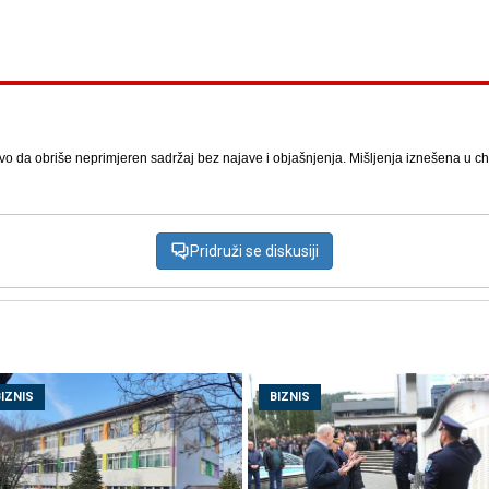
vo da obriše neprimjeren sadržaj bez najave i objašnjenja. Mišljenja iznešena u chat
Pridruži se diskusiji
BIZNIS
BIZNIS