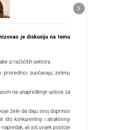
anizovao je diskusiju na temu
ke iz različitih sektora.
e privrednici suočavaju, zelenu
okusom na unapređenje uslova za
 koje žele da daju svoj doprinos
što konkurentniji i atraktivniji
napredak, ali još uvijek postoje