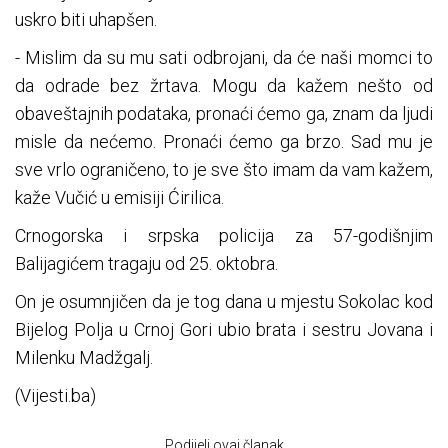
uskro biti uhapšen.
- Mislim da su mu sati odbrojani, da će naši momci to
da odrade bez žrtava. Mogu da kažem nešto od
obaveštajnih podataka, pronaći ćemo ga, znam da ljudi
misle da nećemo. Pronaći ćemo ga brzo. Sad mu je
sve vrlo ograničeno, to je sve što imam da vam kažem,
kaže Vučić u emisiji Ćirilica.
Crnogorska i srpska policija za 57-godišnjim
Balijagićem tragaju od 25. oktobra.
On je osumnjičen da je tog dana u mjestu Sokolac kod
Bijelog Polja u Crnoj Gori ubio brata i sestru Jovana i
Milenku Madžgalj.
(Vijesti.ba)
Podijeli ovaj članak