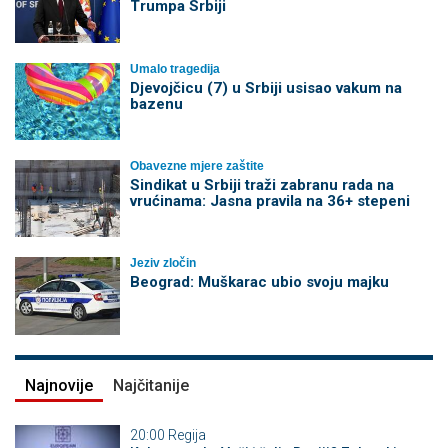
Trumpa Srbiji
Umalo tragedija
Djevojčicu (7) u Srbiji usisao vakum na
bazenu
Obavezne mjere zaštite
Sindikat u Srbiji traži zabranu rada na
vrućinama: Jasna pravila na 36+ stepeni
Jeziv zločin
Beograd: Muškarac ubio svoju majku
Najnovije
Najčitanije
20:00
Regija