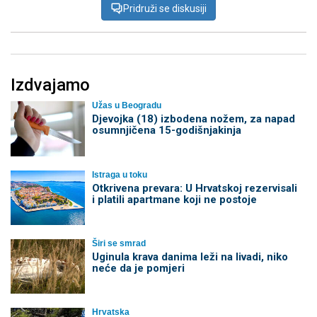
Pridruži se diskusiji
Izdvajamo
Užas u Beogradu
Djevojka (18) izbodena nožem, za napad
osumnjičena 15-godišnjakinja
Istraga u toku
Otkrivena prevara: U Hrvatskoj rezervisali
i platili apartmane koji ne postoje
Širi se smrad
Uginula krava danima leži na livadi, niko
neće da je pomjeri
Hrvatska