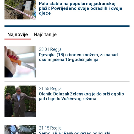
Palo stablo na popularnoj jadranskoj
plaži: Povrijeđeno dvoje odraslih i dvoje
djece
Najnovije
Najčitanije
23:01
Regija
Djevojka (18) izbodena nožem, za napad
osumnjičena 15-godišnjakinja
21:55
Regija
Olenik: Dolazak Zelenskog je do srži ogolio
jad i bijedu Vučićevog režima
21:15
Regija
Samo u BiH: Pauk odvezao policijski