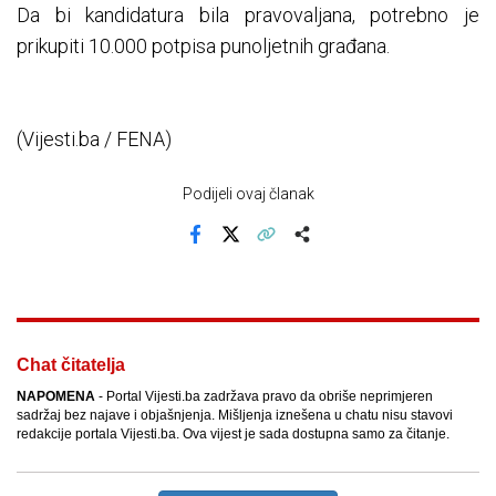
Da bi kandidatura bila pravovaljana, potrebno je
prikupiti 10.000 potpisa punoljetnih građana.
(Vijesti.ba / FENA)
Podijeli ovaj članak
Facebook
X
Kopiraj link
Više
Chat čitatelja
NAPOMENA
- Portal Vijesti.ba zadržava pravo da obriše neprimjeren
sadržaj bez najave i objašnjenja. Mišljenja iznešena u chatu nisu stavovi
redakcije portala Vijesti.ba. Ova vijest je sada dostupna samo za čitanje.