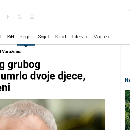
t
BiH
Regija
Svijet
Sport
Intervjui
Magazin
d Varaždina
og grubog
umrlo dvoje djece,
Na
eni