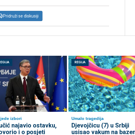
Pridruži se diskusiji
REGIJA
REGIJA
ijede izbori
Umalo tragedija
učić najavio ostavku,
Djevojčicu (7) u Srbiji
ovorio i o posjeti
usisao vakum na baze