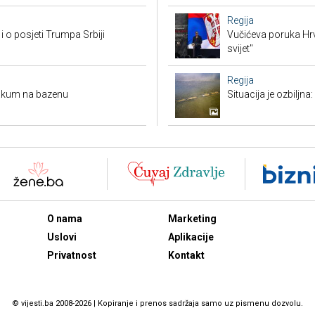
Regija
i o posjeti Trumpa Srbiji
Vučićeva poruka Hrvat
svijet"
Regija
 vakum na bazenu
Situacija je ozbiljna
O nama
Marketing
Uslovi
Aplikacije
Privatnost
Kontakt
© vijesti.ba 2008-2026 | Kopiranje i prenos sadržaja samo uz pismenu dozvolu.