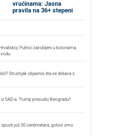
vrućinama: Jasna
pravila na 36+ stepeni
Hrvatskoj: Putnici zarobljeni u kolonama,
 vodu
lići? Stručnjak objasnio šta se dešava s
iju iz SAD-a: Trump presudio Beogradu?
 spusti još 30 centimetara, gotovi smo