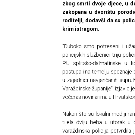
zbog smrti dvoje djece, u d
zakopana u dvorištu porodi
roditelji, dodavši da su polic
krim istragom.
"Duboko smo potreseni i užas
policijskih službenici triju po
PU splitsko-dalmatinske u ko
postupali na temelju spoznaje
u zajednici nevjenčanih supruž
Varaždinske županije", izjavio j
večeras novinarima u Hrvatsko
Nakon što su lokalni mediji ra
tijela dviju beba u utorak u 
varaždinska policija potvrdila 