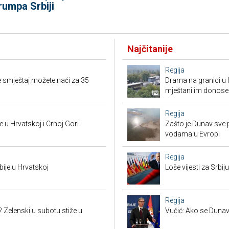
rumpa Srbiji
Najčitanije
Regija
 smještaj možete naći za 35
Drama na granici u 
mještani im donose
Regija
 u Hrvatskoj i Crnoj Gori
Zašto je Dunav sve p
vodama u Evropi
Regija
bije u Hrvatskoj
Loše vijesti za Srb
Regija
? Zelenski u subotu stiže u
Vučić: Ako se Dunav