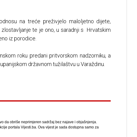
odnosu na treće preživjelo maloljetno dijete,
zlostavljanje te je ono, u saradnji s Hrvatskim
eno iz porodice.
konskom roku predani pritvorskom nadzorniku, a
županijskom državnom tužilaštvu u Varaždinu.
avo da obriše neprimjeren sadržaj bez najave i objašnjenja.
kcije portala Vijesti.ba. Ova vijest je sada dostupna samo za