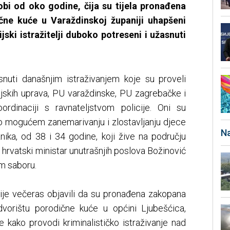
obi od oko godine, čija su tijela pronađena
čne kuće u Varaždinskoj županiji uhapšeni
ijski istražitelji duboko potreseni i užasnuti
nuti današnjim istraživanjem koje su proveli
licijskih uprava, PU varaždinske, PU zagrebačke i
ordinaciji s ravnateljstvom policije. Oni su
 o mogućem zanemarivanju i zlostavljanju djece
Na
nika, od 38 i 34 godine, koji žive na području
e hrvatski ministar unutrašnjih poslova Božinović
m saboru.
nije večeras objavili da su pronađena zakopana
dvorištu porodične kuće u općini Ljubešćica,
je kako provodi kriminalističko istraživanje nad