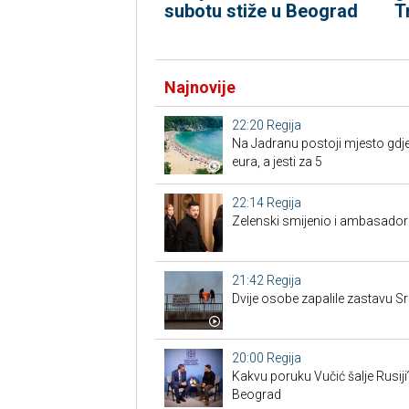
subotu stiže u Beograd
T
Najnovije
22:20
Regija
Na Jadranu postoji mjesto gdje
eura, a jesti za 5
22:14
Regija
Zelenski smijenio i ambasadore
21:42
Regija
Dvije osobe zapalile zastavu Sr
20:00
Regija
Kakvu poruku Vučić šalje Rusiji
Beograd