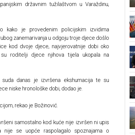
panijskim državnim tužilaštvom u Varaždinu,
io kako je provedenim policijskim izvidima
grubog zanemarivanja u odgoju troje djece došlo
ce kod dvoje djece, najvjerovatnije dobi oko
su roditelji djece njihova tijela ukopala na
 suda danas je izvršena ekshumacija te su
ece niske hronološke dobi, dodao je.
cijom, rekao je Božinović.
vršeni samostalno kod kuće nije izvršen ni upis
 a nije se uopće raspolagalo spoznajama o