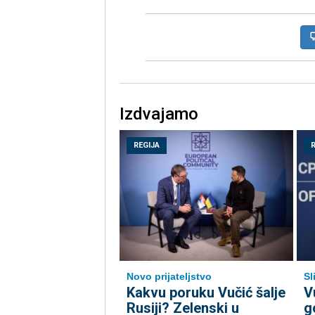
Izdvajamo
REGIJA
Novo prijateljstvo
Sl
Kakvu poruku Vučić šalje
V
Rusiji? Zelenski u
g