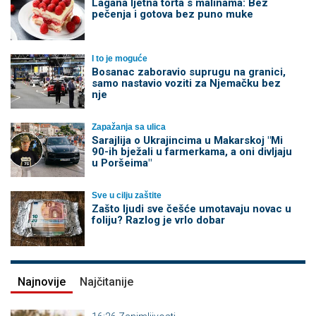
Lagana ljetna torta s malinama: Bez
pečenja i gotova bez puno muke
I to je moguće
Bosanac zaboravio suprugu na granici,
samo nastavio voziti za Njemačku bez
nje
Zapažanja sa ulica
Sarajlija o Ukrajincima u Makarskoj "Mi
90-ih bježali u farmerkama, a oni divljaju
u Poršeima"
Sve u cilju zaštite
Zašto ljudi sve češće umotavaju novac u
foliju? Razlog je vrlo dobar
Najnovije
Najčitanije