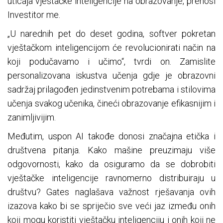
uticaja vještačke inteligencije na obrazovanje, prenosi
Investitor me.
„U narednih pet do deset godina, softver pokretan
vještačkom inteligencijom će revolucionirati način na
koji podučavamo i učimo“, tvrdi on. Zamislite
personalizovana iskustva učenja gdje je obrazovni
sadržaj prilagođen jedinstvenim potrebama i stilovima
učenja svakog učenika, čineći obrazovanje efikasnijim i
zanimljivijim.
Međutim, uspon AI takođe donosi značajna etička i
društvena pitanja. Kako mašine preuzimaju više
odgovornosti, kako da osiguramo da se dobrobiti
vještačke inteligencije ravnomerno distribuiraju u
društvu? Gates naglašava važnost rješavanja ovih
izazova kako bi se spriječio sve veći jaz između onih
koji mogu koristiti vještačku inteligenciju i onih koji ne