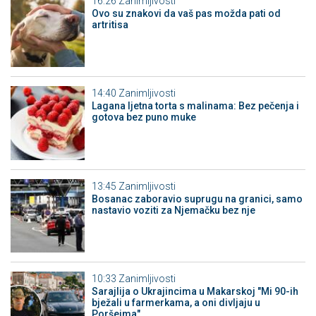
16:26
Zanimljivosti
Ovo su znakovi da vaš pas možda pati od
artritisa
14:40
Zanimljivosti
Lagana ljetna torta s malinama: Bez pečenja i
gotova bez puno muke
13:45
Zanimljivosti
Bosanac zaboravio suprugu na granici, samo
nastavio voziti za Njemačku bez nje
10:33
Zanimljivosti
Sarajlija o Ukrajincima u Makarskoj "Mi 90-ih
bježali u farmerkama, a oni divljaju u
Poršeima"