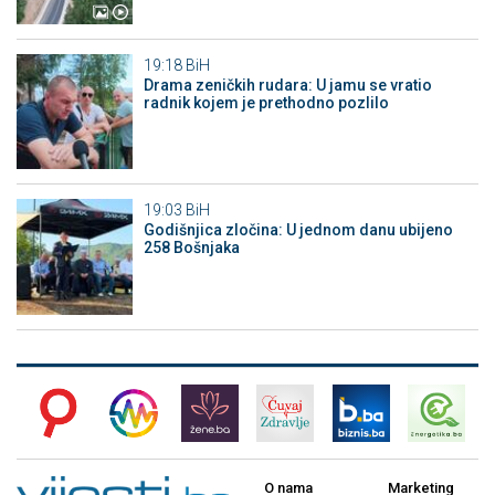
19:18
BiH
Drama zeničkih rudara: U jamu se vratio
radnik kojem je prethodno pozlilo
19:03
BiH
Godišnjica zločina: U jednom danu ubijeno
258 Bošnjaka
O nama
Marketing