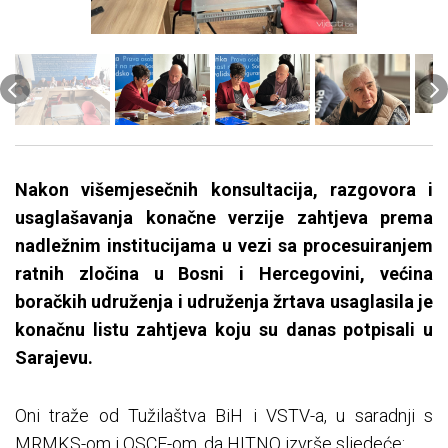
Nakon višemjesečnih konsultacija, razgovora i
usaglašavanja konačne verzije zahtjeva prema
nadležnim institucijama u vezi sa procesuiranjem
ratnih zločina u Bosni i Hercegovini, većina
boračkih udruženja i udruženja žrtava usaglasila je
konačnu listu zahtjeva koju su danas potpisali u
Sarajevu.
Oni traže od Tužilaštva BiH i VSTV-a, u saradnji s
MRMKS-om i OSCE-om, da HITNO izvrše sljedeće: