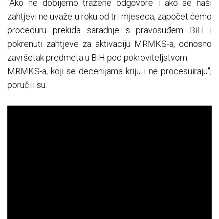
"Ako ne dobijemo tražene odgovore i ako se naši
zahtjevi ne uvaže u roku od tri mjeseca, započet ćemo
proceduru prekida saradnje s pravosuđem BiH i
pokrenuti zahtjeve za aktivaciju MRMKS-a, odnosno
završetak predmeta u BiH pod pokroviteljstvom
MRMKS-a, koji se decenijama kriju i ne procesuiraju",
poručili su.