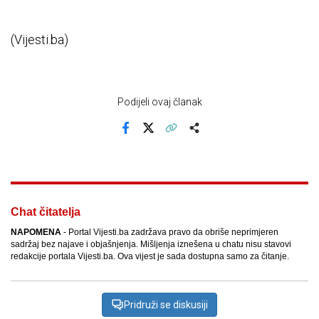
(Vijesti.ba)
Podijeli ovaj članak
Facebook
X
Kopiraj link
Više
Chat čitatelja
NAPOMENA
- Portal Vijesti.ba zadržava pravo da obriše neprimjeren
sadržaj bez najave i objašnjenja. Mišljenja iznešena u chatu nisu stavovi
redakcije portala Vijesti.ba. Ova vijest je sada dostupna samo za čitanje.
Pridruži se diskusiji