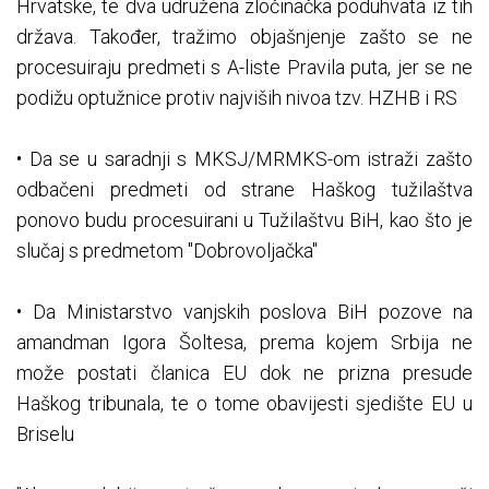
Hrvatske, te dva udružena zločinačka poduhvata iz tih
država. Također, tražimo objašnjenje zašto se ne
procesuiraju predmeti s A-liste Pravila puta, jer se ne
podižu optužnice protiv najviših nivoa tzv. HZHB i RS
• Da se u saradnji s MKSJ/MRMKS-om istraži zašto
odbačeni predmeti od strane Haškog tužilaštva
ponovo budu procesuirani u Tužilaštvu BiH, kao što je
slučaj s predmetom "Dobrovoljačka"
• Da Ministarstvo vanjskih poslova BiH pozove na
amandman Igora Šoltesa, prema kojem Srbija ne
može postati članica EU dok ne prizna presude
Haškog tribunala, te o tome obavijesti sjedište EU u
Briselu