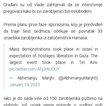
Građani su od vlade zahtijevali da se intenzivnije
pregovara kako bi svi zarobljenici bili oslobođeni.
Prema planu prve faze sporazuma, koji je predviđen
da traje šest sedmica, očekuje se povratak 33
izraelska zarobljenika iz zatočeništva Hamasa.
Mass demonstrations took place in Israel in
expectation of hostages liberation in Gaza. The
largest event took place in Tel Aviv.
pic.twitter.com/AhjJrAUDUY
— Abhimanyu Manjhi (@AbhimanyuManjh5)
January 19, 2025
Iako je do sada više od 150 zarobljenika pušteno na
slobodu, još uvijek nema potvrde o sudbini svih