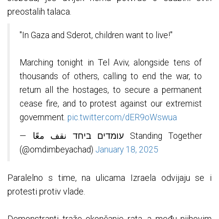
preostalih talaca.
"In Gaza and Sderot, children want to live!"
Marching tonight in Tel Aviv, alongside tens of
thousands of others, calling to end the war, to
return all the hostages, to secure a permanent
cease fire, and to protest against our extremist
government.
pic.twitter.com/dER9oWswua
— עומדים ביחד نقف معًا Standing Together
(@omdimbeyachad)
January 18, 2025
Paralelno s time, na ulicama Izraela odvijaju se i
protesti protiv vlade.
Demonstranti traže okončanje rata, a među njihovim