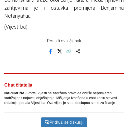
zahtjevima je i ostavka premijera Benjamina
Netanyahua.
(Vijesti.ba)
Podijeli ovaj članak
Facebook
X
Kopiraj link
Više
Chat čitatelja
NAPOMENA
- Portal Vijesti.ba zadržava pravo da obriše neprimjeren
sadržaj bez najave i objašnjenja. Mišljenja iznešena u chatu nisu stavovi
redakcije portala Vijesti.ba. Ova vijest je sada dostupna samo za čitanje.
Pridruži se diskusiji