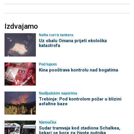
Izdvajamo
Nafta curi iz tankera
Uz obalu Omana prijeti ekološka
katastrofa
Pod lupom
Kina pooštrava kontrolu nad bogatima
Nadljudskim naporima
Trebinje: Pod kontrolom požar u blizini
asfaltne baze
Njemačka
Sudar tramvaja kod stadiona Schalkea,
ljekari se bore za živote putnika