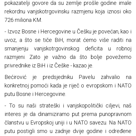
pokazatelji govore da su zemlje prošle godine imale
rekordnu vanjskotrgovinsku razmjenu koja iznosi oko
726 miliona KM.
- Izvoz Bosne i Hercegovine u Češku je povećan, kao i
uvoz, a što se tiče BiH, morat ćemo više raditi na
smanjenju vanjskotrgovinskog deficita u robnoj
razmjeni. Zato je važno da što bolje povežemo
privrednike iz BiH i iz Češke - kazao je.
Bećirović je predsjedniku Pavelu zahvalio na
konkretnoj pomoći kada je riječ o evropskom i NATO
putu Bosne i Hercegovine.
- To su naši strateški i vanjskopolitički ciljevi, naš
interes je da dinamiziramo put prema punopravnom
članstvu u Evropskoj uniji i u NATO savezu. Na NATO
putu postigli smo u zadnje dvije godine i određene