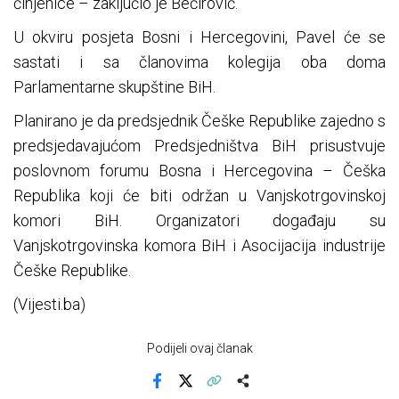
činjenice – zaključio je Bećirović.
U okviru posjeta Bosni i Hercegovini, Pavel će se
sastati i sa članovima kolegija oba doma
Parlamentarne skupštine BiH.
Planirano je da predsjednik Češke Republike zajedno s
predsjedavajućom Predsjedništva BiH prisustvuje
poslovnom forumu Bosna i Hercegovina – Češka
Republika koji će biti održan u Vanjskotrgovinskoj
komori BiH. Organizatori događaju su
Vanjskotrgovinska komora BiH i Asocijacija industrije
Češke Republike.
(Vijesti.ba)
Podijeli ovaj članak
Facebook
X
Kopiraj link
Više