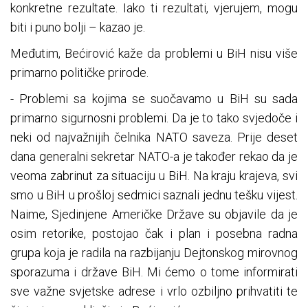
konkretne rezultate. Iako ti rezultati, vjerujem, mogu
biti i puno bolji – kazao je.
Međutim, Bećirović kaže da problemi u BiH nisu više
primarno političke prirode.
- Problemi sa kojima se suočavamo u BiH su sada
primarno sigurnosni problemi. Da je to tako svjedoče i
neki od najvažnijih čelnika NATO saveza. Prije deset
dana generalni sekretar NATO-a je također rekao da je
veoma zabrinut za situaciju u BiH. Na kraju krajeva, svi
smo u BiH u prošloj sedmici saznali jednu tešku vijest.
Naime, Sjedinjene Američke Države su objavile da je
osim retorike, postojao čak i plan i posebna radna
grupa koja je radila na razbijanju Dejtonskog mirovnog
sporazuma i države BiH. Mi ćemo o tome informirati
sve važne svjetske adrese i vrlo ozbiljno prihvatiti te