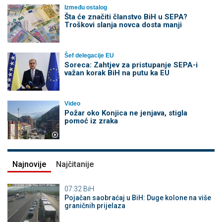
Između ostalog
Šta će značiti članstvo BiH u SEPA?
Troškovi slanja novca dosta manji
Šef delegacije EU
Soreca: Zahtjev za pristupanje SEPA-i
važan korak BiH na putu ka EU
Video
Požar oko Konjica ne jenjava, stigla
pomoć iz zraka
Najnovije
Najčitanije
07:32
BiH
Pojačan saobraćaj u BiH: Duge kolone na više
graničnih prijelaza