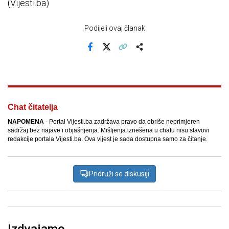
(Vijesti.ba)
Podijeli ovaj članak
Facebook
X
Kopiraj link
Više
Chat čitatelja
NAPOMENA
- Portal Vijesti.ba zadržava pravo da obriše neprimjeren
sadržaj bez najave i objašnjenja. Mišljenja iznešena u chatu nisu stavovi
redakcije portala Vijesti.ba. Ova vijest je sada dostupna samo za čitanje.
Pridruži se diskusiji