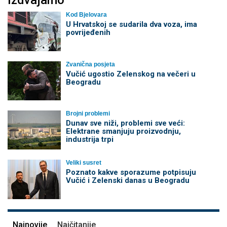
Izdvajamo
Kod Bjelovara
U Hrvatskoj se sudarila dva voza, ima
povrijeđenih
Zvanična posjeta
Vučić ugostio Zelenskog na večeri u
Beogradu
Brojni problemi
Dunav sve niži, problemi sve veći:
Elektrane smanjuju proizvodnju,
industrija trpi
Veliki susret
Poznato kakve sporazume potpisuju
Vučić i Zelenski danas u Beogradu
Najnovije
Najčitanije