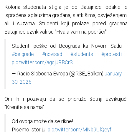
Kolona studenata stigla je do Batajnice, odakle je
ispraćena aplauzima građana, slatkišima, osvježenjem,
ali i suzama. Studenti koji prolaze pored građana
Batajnice uzvikivali su "Hvala vam na podršci".
Studenti peške od Beograda ka Novom Sadu
#belgrade
#novisad
#students
#protesti
pic.twitter.com/agqjJRBCrS
— Radio Slobodna Evropa (@RSE_Balkan)
January
30, 2025
Oni ih i pozivaju da se pridruže šetnji uzvikujući
"Krenite sa nama".
Od ovoga može da se rikne!
Pišemo istoriju!
pic.twitter.com/MNb9UlQeyf