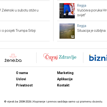
Regija
? Zelenski u subotu stiže u
Vučićeva poruka Hrvat
svijet"
Regija
i o posjeti Trumpa Srbiji
Situacija je ozbiljna
O nama
Marketing
Uslovi
Aplikacije
Privatnost
Kontakt
© vijesti.ba 2008-2026 | Kopiranje i prenos sadržaja samo uz pismenu dozvolu.