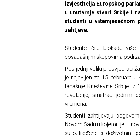
izvjestitelja Europskog parl
u unutarnje stvari Srbije i
studenti u višemjesečnom pr
zahtjeve.
Studente, čije blokade više
dosadašnjim skupovima podržale
Posljednji veliki prosvjed odr
je najavljen za 15. februara u
tadašnje Kneževine Srbije iz 
revolucije, smatrao jednim od
vremena.
Studenti zahtijevaju odgovor
Novom Sadu u kojemu je 1. nov
su ozlijeđene s doživotnim po