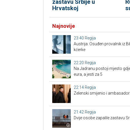
zastavu Srbije u
R
Hrvatskoj
s
Najnovije
23:40
Regija
Austrija: Osuđen provalnik iz BiH
kćerke
22:20
Regija
Na Jadranu postoji mjesto gdje
eura, a jesti za 5
22:14
Regija
Zelenski smijenio i ambasadore
21:42
Regija
Dvije osobe zapalile zastavu Sr