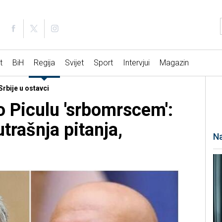
t
BiH
Regija
Svijet
Sport
Intervjui
Magazin
Srbije u ostavci
 Piculu 'srbomrscem':
trašnja pitanja,
Na