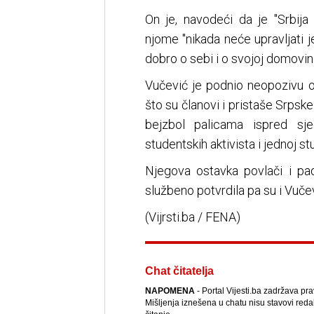
On je, navodeći da je "Srbij
njome "nikada neće upravljati j
dobro o sebi i o svojoj domovini 
Vučević je podnio neopozivu o
što su članovi i pristaše Srpske
bejzbol palicama ispred s
studentskih aktivista i jednoj st
Njegova ostavka povlači i pad 
službeno potvrdila pa su i Vučev
(Vijrsti.ba / FENA)
Chat čitatelja
NAPOMENA
- Portal Vijesti.ba zadržava pr
Mišljenja iznešena u chatu nisu stavovi reda