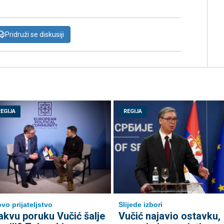
Pridruži se diskusiji
REGIJA
REGIJA
vo prijateljstvo
Slijede izbori
akvu poruku Vučić šalje
Vučić najavio ostavku,