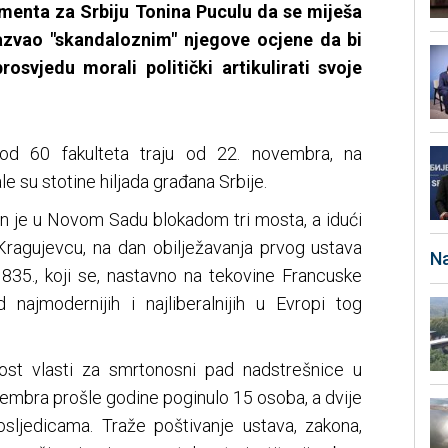
amenta za Srbiju Tonina Puculu da se miješa
 nazvao "skandaloznim" njegove ocjene da bi
osvjedu morali politički artikulirati svoje
 od 60 fakulteta traju od 22. novembra, na
 su stotine hiljada građana Srbije.
žan je u Novom Sadu blokadom tri mosta, a idući
 Kragujevcu, na dan obilježavanja prvog ustava
Na
1835., koji se, nastavno na tekovine Francuske
 najmodernijih i najliberalnijih u Evropi tog
nost vlasti za smrtonosni pad nadstrešnice u
embra prošle godine poginulo 15 osoba, a dvije
sljedicama. Traže poštivanje ustava, zakona,