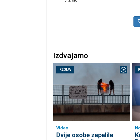
čitanje.
Izdvajamo
REGIJA
Video
No
Dvije osobe zapalile
K