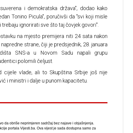
a suverena i demokratska država", dodao kako
edan Tonino Picula", poručivši da "svi koji misle
trebaju ignorirati sve što taj čovjek govori".
stavku na mjesto premijera niti 24 sata nakon
 napredne strane, čiji je predsjednik, 28. januara
jedišta SNS-a u Novom Sadu napali grupu
udentici polomili čeljust.
cijele vlade, ali to Skupština Srbije još nije
ić i ministri i dalje u punom kapacitetu.
avo da obriše neprimjeren sadržaj bez najave i objašnjenja.
kcije portala Vijesti.ba. Ova vijest je sada dostupna samo za