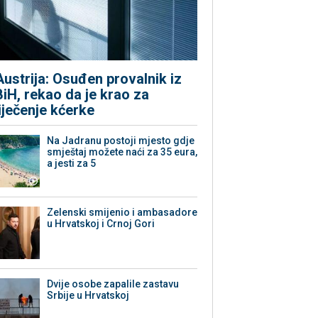
Austrija: Osuđen provalnik iz
BiH, rekao da je krao za
liječenje kćerke
Na Jadranu postoji mjesto gdje
smještaj možete naći za 35 eura,
a jesti za 5
Zelenski smijenio i ambasadore
u Hrvatskoj i Crnoj Gori
Dvije osobe zapalile zastavu
Srbije u Hrvatskoj