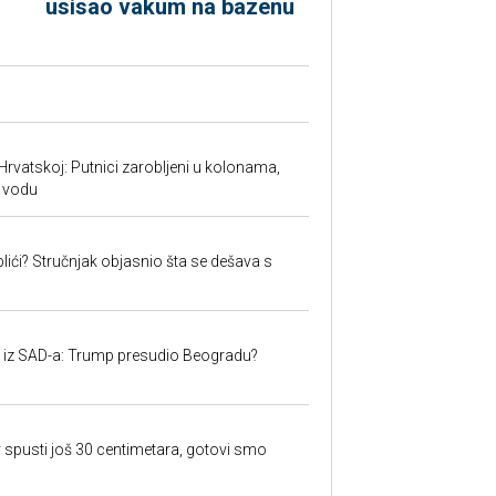
usisao vakum na bazenu
Hrvatskoj: Putnici zarobljeni u kolonama,
 vodu
lići? Stručnjak objasnio šta se dešava s
iju iz SAD-a: Trump presudio Beogradu?
 spusti još 30 centimetara, gotovi smo