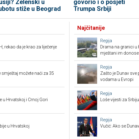
usiji? Zelenski u
govorio i o posjeti
ubotu stiže u Beograd
Trumpa Srbiji
Najčitanije
Regija
, rekao da je krao za liječenje
Drama na granici u 
mještani im donose
Regija
 smještaj možete naći za 35
Zašto je Dunav sve p
vodama u Evropi
Regija
 u Hrvatskoj i Crnoj Gori
Loše vijesti za Srb
Regija
bije u Hrvatskoj
Vučić: Ako se Dunav