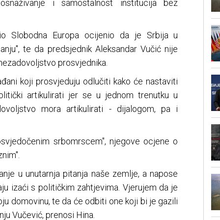
e osnaživanje i samostalnost institucija bez
dio Slobodna Europa ocijenio da je Srbija u
ju", te da predsjednik Aleksandar Vučić nije
nezadovoljstvo prosvjednika.
ađani koji prosvjeduju odlučiti kako će nastaviti
litički artikulirati jer se u jednom trenutku u
oljstvo mora artikulirati - dijalogom, pa i
 "osvjedočenim srbomrscem", njegove ocjene o
znim".
anje u unutarnja pitanja naše zemlje, a napose
ju izaći s političkim zahtjevima. Vjerujem da je
u domovinu, te da će odbiti one koji bi je gazili
enju Vučević, prenosi Hina.