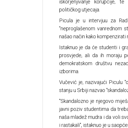
iskorjenjivanje korupcije, t
političkog utjecaja.
Picula je u intervjuu za Ra
"neproglašenom vanrednom stan
našao način kako kompenzirati 
Istaknuo je da će studenti i gr
prosvjede, ali da ih moraju po
demokratskom društvu nezadov
izborima.
Vučević je, nazivajući Piculu
stanju u Srbiji nazvao "skandalo
"Skandalozno je njegovo miješ
javni poziv studentima da treba
naša mladež mudra i da voli svoj
i rastakali", istaknuo je u saopć