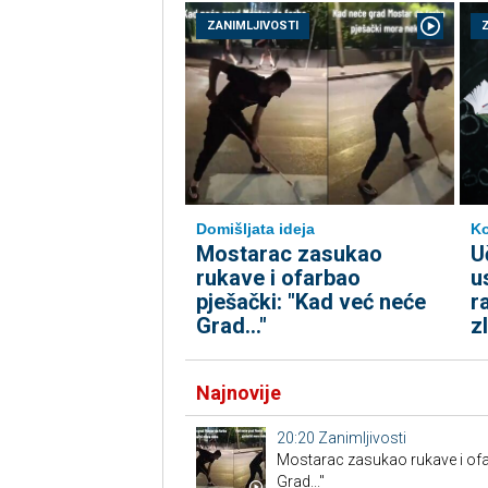
ZANIMLJIVOSTI
Domišljata ideja
K
Mostarac zasukao
U
rukave i ofarbao
u
pješački: "Kad već neće
r
Grad..."
z
Najnovije
20:20
Zanimljivosti
Mostarac zasukao rukave i ofa
Grad..."