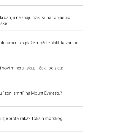
ki dan, a ne znaju rizik: Kuhar objasnio
aske
a ili kamenja s plaže možete platiti kaznu od
i novi mineral, skuplji čak i od zlata
 u "zoni smrti" na Mount Everestu?
užje protiv raka? Toksin morskog