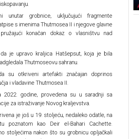
 iskopavanju.
ni unutar grobnice, uključujući fragmente
natpise s imenima Thutmosea II i njegove glavne
, pružajući konačan dokaz o vlasništvu nad
 da je upravo kraljica Hatšepsut, koja je bila
a, nadgledala Thutmoseovu sahranu.
da su otkriveni artefakti značajan doprinos
čja i vladavine Thutmosea II.
la 2022. godine, provedena su u saradnji sa
cije za istraživanje Novog kraljevstva.
ivena je još u 19. stoljeću, nedaleko odatle, na
tu poznatom kao Deir el-Bahari Cachette.
o stoljećima nakon što su grobnicu opljačkali