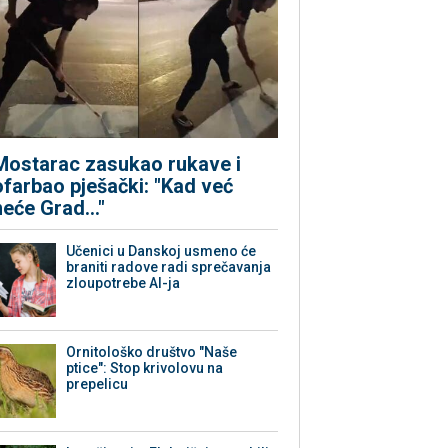
Mostarac zasukao rukave i
ofarbao pješački: "Kad već
neće Grad..."
Učenici u Danskoj usmeno će
braniti radove radi sprečavanja
zloupotrebe AI-ja
Ornitološko društvo "Naše
ptice": Stop krivolovu na
prepelicu