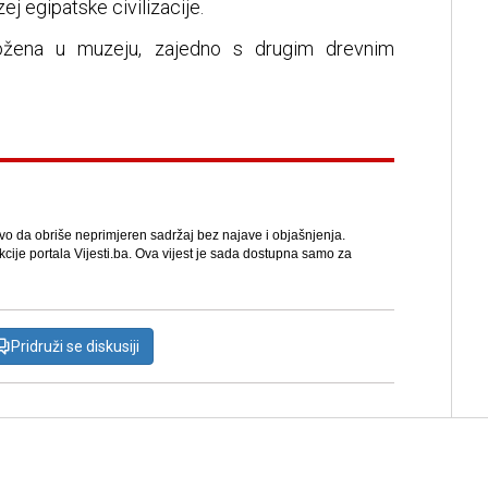
ej egipatske civilizacije.
ožena u muzeju, zajedno s drugim drevnim
avo da obriše neprimjeren sadržaj bez najave i objašnjenja.
kcije portala Vijesti.ba. Ova vijest je sada dostupna samo za
Pridruži se diskusiji