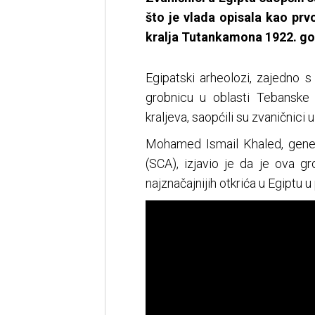
što je vlada opisala kao prv
kralja Tutankamona 1922. go
Egipatski arheolozi, zajedno s
grobnicu u oblasti Tebanske
kraljeva, saopćili su zvaničnici u
Mohamed Ismail Khaled, genera
(SCA), izjavio je da je ova gr
najznačajnijih otkrića u Egiptu 