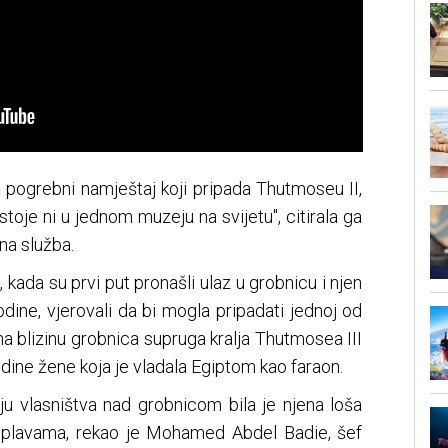
n pogrebni namještaj koji pripada Thutmoseu II,
toje ni u jednom muzeju na svijetu", citirala ga
na služba.
 kada su prvi put pronašli ulaz u grobnicu i njen
godine, vjerovali da bi mogla pripadati jednoj od
na blizinu grobnica supruga kralja Thutmosea III
edine žene koja je vladala Egiptom kao faraon.
ju vlasništva nad grobnicom bila je njena loša
oplavama, rekao je Mohamed Abdel Badie, šef