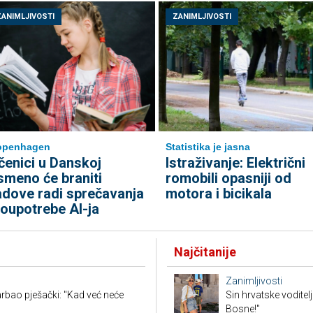
ZANIMLJIVOSTI
ZANIMLJIVOSTI
openhagen
Statistika je jasna
čenici u Danskoj
Istraživanje: Električni
smeno će braniti
romobili opasniji od
adove radi sprečavanja
motora i bicikala
loupotrebe AI-ja
Najčitanije
Zanimljivosti
rbao pješački: "Kad već neće
Sin hrvatske voditel
Bosne!"