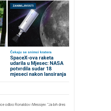
ZANIMLJIVOSTI
Čekaju se snimci kratera
SpaceX-ova raketa
udarila u Mjesec: NASA
potvrdila sudar 18
mjeseci nakon lansiranja
jice odbio Ronaldov i Messijev: "Ja bih dres