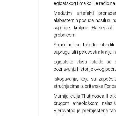
egipatskog tima koji je radio na
Međutim, artefakti pronađe
alabasternih posuda, nosili su 
supruge, kraljice Hatšepsut
grobnicom.
Stručnjaci su također utvrdili
supruga, ali i polusestra kralj
Egipatske vlasti istakle su 
poznavanju historije ovog podru
Iskopavanja, koja su započe
stručnjacima iz britanske Fonda
Mumija kralja Thutmosea II otkr
drugom arheološkom nalaziš
Vjerovatno je premještena tam