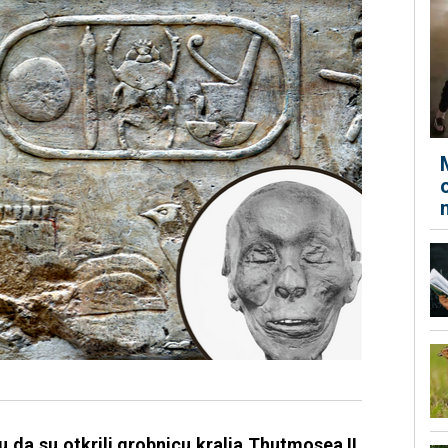
su da su otkrili grobnicu kralja Thutmosea II,