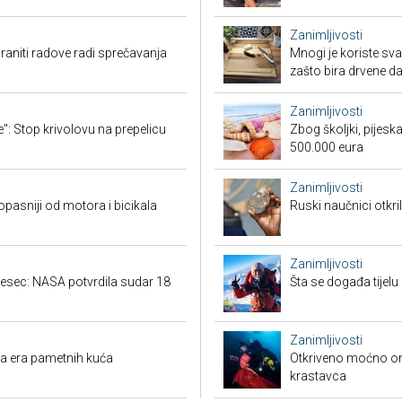
Zanimljivosti
aniti radove radi sprečavanja
Mnogi je koriste sva
zašto bira drvene d
Zanimljivosti
": Stop krivolovu na prepelicu
Zbog školjki, pijesk
500.000 eura
Zanimljivosti
 opasniji od motora i bicikala
Ruski naučnici otkril
Zanimljivosti
jesec: NASA potvrdila sudar 18
Šta se događa tijelu
Zanimljivosti
ova era pametnih kuća
Otkriveno moćno or
krastavca