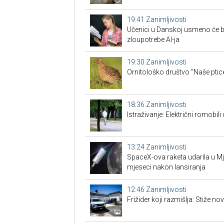
19:41
Zanimljivosti
Učenici u Danskoj usmeno će br
zloupotrebe AI-ja
19:30
Zanimljivosti
Ornitološko društvo "Naše ptice
18:36
Zanimljivosti
Istraživanje: Električni romobili
13:24
Zanimljivosti
SpaceX-ova raketa udarila u M
mjeseci nakon lansiranja
12:46
Zanimljivosti
Frižider koji razmišlja: Stiže n