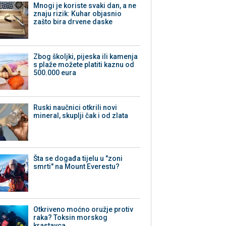
Mnogi je koriste svaki dan, a ne
znaju rizik: Kuhar objasnio
zašto bira drvene daske
Zbog školjki, pijeska ili kamenja
s plaže možete platiti kaznu od
500.000 eura
Ruski naučnici otkrili novi
mineral, skuplji čak i od zlata
Šta se događa tijelu u "zoni
smrti" na Mount Everestu?
Otkriveno moćno oružje protiv
raka? Toksin morskog
krastavca