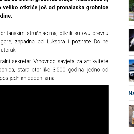
o veliko otkriće još od pronalaska grobnice
dine.
 britanskim stručnjacima, otkrili su ovu drevnu
 gore, zapadno od Luksora i poznate Doline
 utorak.
lni sekretar Vrhovnog savjeta za antikvitete
obnica, stara otprilike 3.500 godina, jedno od
u posljednjim decenijama.
Na