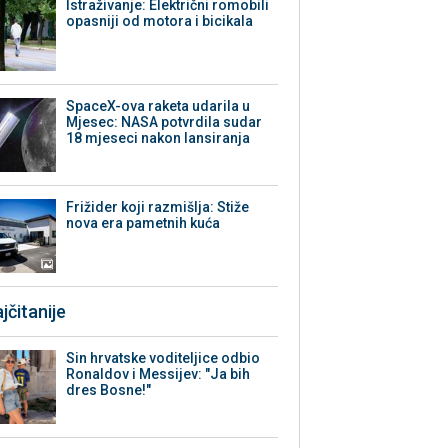
Istraživanje: Električni romobili
opasniji od motora i bicikala
SpaceX-ova raketa udarila u
Mjesec: NASA potvrdila sudar
18 mjeseci nakon lansiranja
Frižider koji razmišlja: Stiže
nova era pametnih kuća
jčitanije
Sin hrvatske voditeljice odbio
Ronaldov i Messijev: "Ja bih
dres Bosne!"