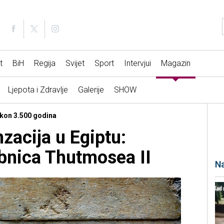
t
BiH
Regija
Svijet
Sport
Intervjui
Magazin
Ljepota i Zdravlje
Galerije
SHOW
akon 3.500 godina
zacija u Egiptu:
bnica Thutmosea II
Na