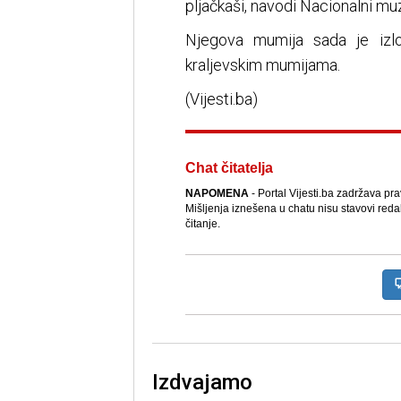
pljačkaši, navodi Nacionalni muz
Njegova mumija sada je izl
kraljevskim mumijama.
(Vijesti.ba)
Chat čitatelja
NAPOMENA
- Portal Vijesti.ba zadržava pr
Mišljenja iznešena u chatu nisu stavovi reda
čitanje.
Izdvajamo