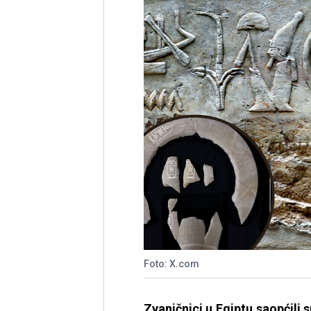
Foto: X.com
Zvaničnici u Egiptu saopćili 