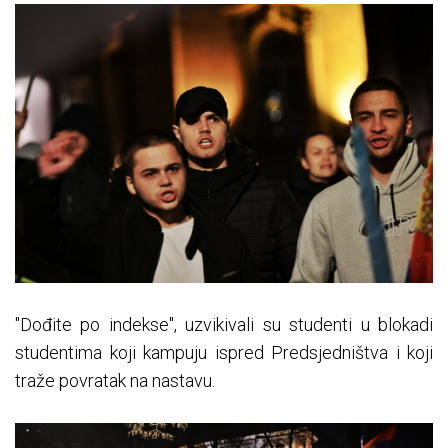
"Dođite po indekse", uzvikivali su studenti u blokadi
studentima koji kampuju ispred Predsjedništva i koji
traže povratak na nastavu.