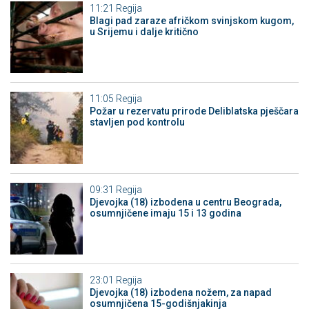
11:21
Regija
Blagi pad zaraze afričkom svinjskom kugom,
u Srijemu i dalje kritično
11:05
Regija
Požar u rezervatu prirode Deliblatska pješčara
stavljen pod kontrolu
09:31
Regija
Djevojka (18) izbodena u centru Beograda,
osumnjičene imaju 15 i 13 godina
23:01
Regija
Djevojka (18) izbodena nožem, za napad
osumnjičena 15-godišnjakinja