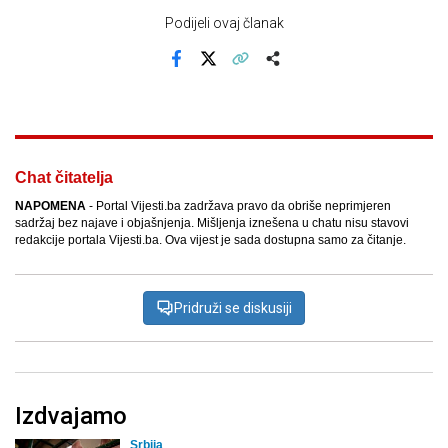
Podijeli ovaj članak
Facebook
X
Kopiraj link
Više
Chat čitatelja
NAPOMENA
- Portal Vijesti.ba zadržava pravo da obriše neprimjeren
sadržaj bez najave i objašnjenja. Mišljenja iznešena u chatu nisu stavovi
redakcije portala Vijesti.ba. Ova vijest je sada dostupna samo za čitanje.
Pridruži se diskusiji
Izdvajamo
Srbija