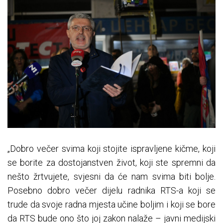
„Dobro večer svima koji stojite ispravljene kičme, koji
se borite za dostojanstven život, koji ste spremni da
nešto žrtvujete, svjesni da će nam svima biti bolje.
Posebno dobro večer dijelu radnika RTS-a koji se
trude da svoje radna mjesta učine boljim i koji se bore
da RTS bude ono što joj zakon nalaže – javni medijski