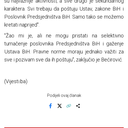
su najvažnije aktivnosti, a sve drugo je sekundarnog
karaktera. Svi trebaju da poštuju Ustav, zakone BiH i
Poslovnik Predsjedništva BiH. Samo tako se možemo
kretati naprijed".
"Žao mi je, ali ne mogu pristati na selektivno
tumačenje poslovnika Predsjedništva BiH i gaženje
Ustava BiH. Pravne norme moraju jednako važiti za
sve i pozivam sve da ih poštuju", zaključio je Bećirović.
(Vijesti.ba)
Podijeli ovaj članak
Facebook
X
Kopiraj link
Više