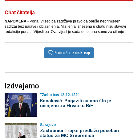
Chat čitatelja
NAPOMENA
- Portal Vijesti.ba zadržava pravo da obriše neprimjeren
sadržaj bez najave i objašnjenja. Mišljenja iznešena u chatu nisu stavovi
redakcije portala Vijesti.ba. Ova vijest je sada dostupna samo za čitanje.
Pridruži se diskusiji
Izdvajamo
"Zašto baš 12-12-12?"
Konaković: Pogazili su ono što je
učinjeno za Hrvate u BiH
Sarajevo
Zastupnici Trojke predlažu poseban
status za MC Srebrenica