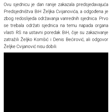
Ovu sjednicu je dan ranije zakazala predsjedavajuća
Predsjedništva BiH Željka Cvijanovića, a odgođena je
zbog redoslijeda održavanja vanrednih sjednica. Prvo
se trebala održati sjednica na temu napada organa
vlasti RS na ustavni poredak BiH, čije su zakazivanje
zatražili Željko Komšić i Denis Bećirović, ali odgovor
Željke Cvijanović nisu dobili.