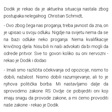
Dodik je rekao da je aktuelna situacija nastala zbog
postupaka nelegalnog
Christian Schmidt,
- Ovo zbog čega nas proganja, treba javnost da zna, on
je upisao u svoju odluku. Nigdje na svijetu nema da se
na bazi odluke neko proganja. Nema kvalifikacije
krivičnog djela. Nisu bili ni naši advokati da bi mogli da
odrede pritvor. Sve to govori koliko su oni nervozni -
rekao je Dodik i dodao:
- Imali smo različita očekivanja od opozicije, nismo to
dobili, nažalost. Nismo dobili razumijevanje, ali to je
njihova politička borba. Mi nastavljamo dalje da
sprovodimo zakone RS Ovdje će pobijediti oni koji
imaju snagu da provode zakone, a mi ćemo provoditi
naše zakone - rekao je Dodik.