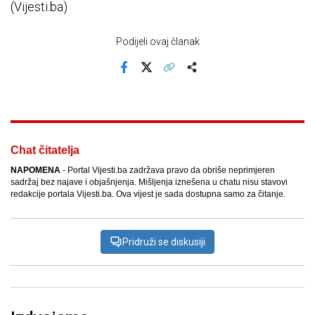
(Vijesti.ba)
Podijeli ovaj članak
Facebook
X
Kopiraj link
Više
Chat čitatelja
NAPOMENA
- Portal Vijesti.ba zadržava pravo da obriše neprimjeren
sadržaj bez najave i objašnjenja. Mišljenja iznešena u chatu nisu stavovi
redakcije portala Vijesti.ba. Ova vijest je sada dostupna samo za čitanje.
Pridruži se diskusiji