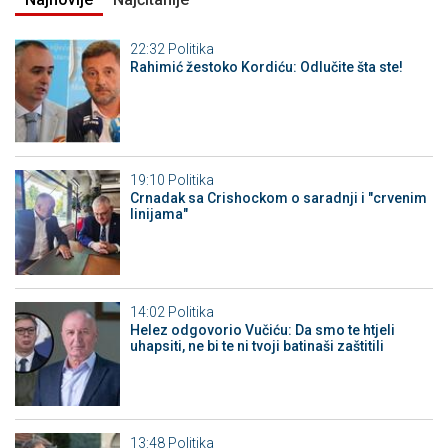
22:32
Politika
Rahimić žestoko Kordiću: Odlučite šta ste!
19:10
Politika
Crnadak sa Crishockom o saradnji i "crvenim
linijama"
14:02
Politika
Helez odgovorio Vučiću: Da smo te htjeli
uhapsiti, ne bi te ni tvoji batinaši zaštitili
13:48
Politika