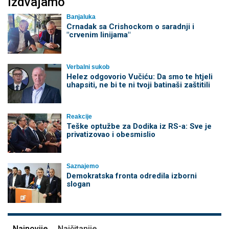
Izdvajamo
Banjaluka
Crnadak sa Crishockom o saradnji i
"crvenim linijama"
Verbalni sukob
Helez odgovorio Vučiću: Da smo te htjeli
uhapsiti, ne bi te ni tvoji batinaši zaštitili
Reakcije
Teške optužbe za Dodika iz RS-a: Sve je
privatizovao i obesmislio
Saznajemo
Demokratska fronta odredila izborni
slogan
Najnovije
Najčitanije