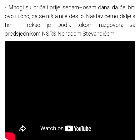
- Mnogi su pričali prije sedam–osam dana da će biti
ovo ili ono, pa se ništa nije desilo. Nastavićemo dalje s
tim - rekao je Dodik tokom razgovora sa
predsjednikom NSRS Nenadom Stevandićem.