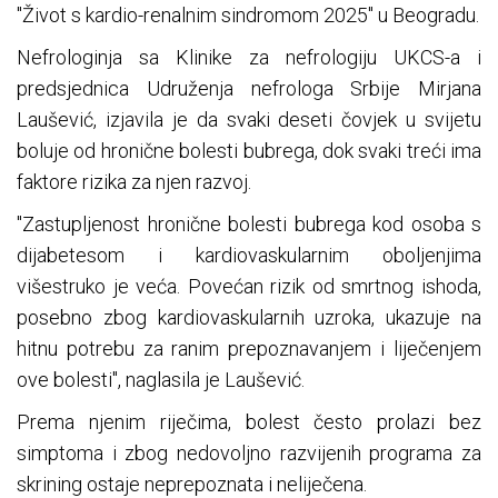
"Život s kardio-renalnim sindromom 2025" u Beogradu.
Nefrologinja sa Klinike za nefrologiju UKCS-a i
predsjednica Udruženja nefrologa Srbije Mirjana
Laušević, izjavila je da svaki deseti čovjek u svijetu
boluje od hronične bolesti bubrega, dok svaki treći ima
faktore rizika za njen razvoj.
"Zastupljenost hronične bolesti bubrega kod osoba s
dijabetesom i kardiovaskularnim oboljenjima
višestruko je veća. Povećan rizik od smrtnog ishoda,
posebno zbog kardiovaskularnih uzroka, ukazuje na
hitnu potrebu za ranim prepoznavanjem i liječenjem
ove bolesti", naglasila je Laušević.
Prema njenim riječima, bolest često prolazi bez
simptoma i zbog nedovoljno razvijenih programa za
skrining ostaje neprepoznata i neliječena.