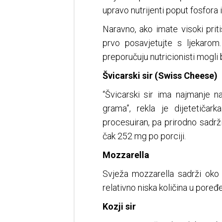
upravo nutrijenti poput fosfora i 
Naravno, ako imate visoki prit
prvo posavjetujte s ljekarom
preporučuju nutricionisti mogli 
Švicarski sir (Swiss Cheese)
“Švicarski sir ima najmanje 
grama”, rekla je dijetetiča
procesuiran, pa prirodno sadrži
čak 252 mg po porciji.
Mozzarella
Svježa mozzarella sadrži oko 
relativno niska količina u poređ
Kozji sir