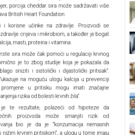
mjer, porcija cheddar sira može sadržavati više
ava British Heart Foundation.
 i korisne učinke na zdravlje. Proizvodi se
zdravlje crijeva i mikrobiom, a također je bogat
lcija, masti, proteina i vitamina.
vrste sira može čak pomoći u regulaciji krvnog
elomično je to zbog studije koja je pokazala da
go sniziti i sistolički i dijastolički pritisak".
 "ukazuje na moguću ulogu kalcija u prevenciji
e promjene u pritisku mogu imati značajne
jenja rizika od bolesti krvnih žila".
 je te rezultate, polazeći od hipoteze da
ječnih proizvoda može smanjiti rizik od
raživanja bio je da je "konzumacija nemasnih
 nižim krvnim pritiskom", a ulogu u tome imaju