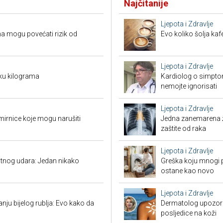
Najčitanije
Ljepota i Zdravlje
a mogu povećati rizik od
Evo koliko šolja ka
Ljepota i Zdravlje
ku kilograma
Kardiolog o simpto
nemojte ignorisati
Ljepota i Zdravlje
mirnice koje mogu narušiti
Jedna zanemarena žl
zaštite od raka
Ljepota i Zdravlje
tnog udara: Jedan nikako
Greška koju mnogi pr
ostane kao novo
Ljepota i Zdravlje
nju bijelog rublja: Evo kako da
Dermatolog upozorav
posljedice na koži