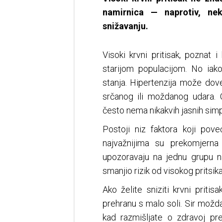
namirnica — naprotiv, 
snižavanju.
Visoki krvni pritisak, poznat 
starijom populacijom. No iak
stanja. Hipertenzija može dov
srčanog ili moždanog udara. 
često nema nikakvih jasnih sim
Postoji niz faktora koji pove
najvažnijima su prekomjerna 
upozoravaju na jednu grupu na
smanjio rizik od visokog pritsik
Ako želite sniziti krvni priti
prehranu s malo soli. Sir mož
kad razmišljate o zdravoj pr