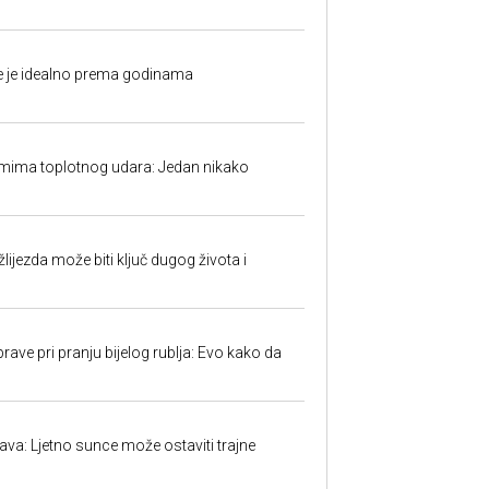
fe je idealno prema godinama
mima toplotnog udara: Jedan nikako
ijezda može biti ključ dugog života i
ave pri pranju bijelog rublja: Evo kako da
a: Ljetno sunce može ostaviti trajne