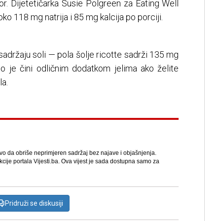
bor. Dijetetičarka Susie Polgreen za Eating Well
oko 118 mg natrija i 85 mg kalcija po porciji.
 sadržaju soli — pola šolje ricotte sadrži 135 mg
što je čini odličnim dodatkom jelima ako želite
la.
avo da obriše neprimjeren sadržaj bez najave i objašnjenja.
kcije portala Vijesti.ba. Ova vijest je sada dostupna samo za
Pridruži se diskusiji