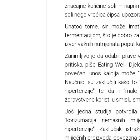
značajne količine soli — napri
soli nego vrećica čipsa, upozor
Unatoč tome, sir može imati
fermentacijom, što je dobro za 
izvor važnih nutrijenata poput ka
Zanimljivo je da odabir prave 
pritiska, piše Eating Well. Dj
povećani unos kalcija može "bla
Naučnici su zaključili kako to
hipertenzije" te da i "mal
zdravstvene koristi u smislu sman
Još jedna studija potvrdila
"konzumacija nemasnih mli
hipertenzije". Zaključak ist
mliječnih proizvoda povezana s