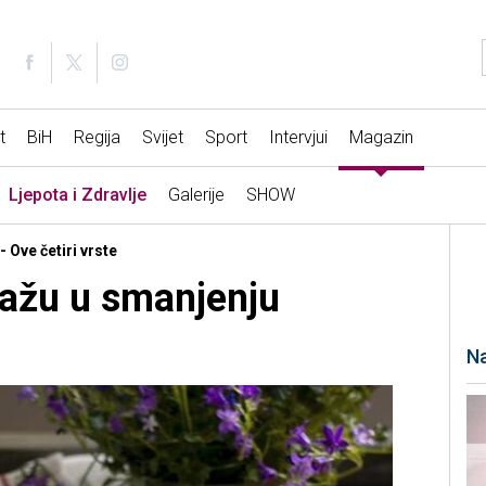
t
BiH
Regija
Svijet
Sport
Intervjui
Magazin
Ljepota i Zdravlje
Galerije
SHOW
- Ove četiri vrste
mažu u smanjenju
Na