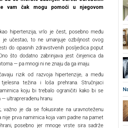
neke vam čak mogu pomoći u njegovom
i kao hipertenzija, vrlo je čest, posebno među
o je učestao, to ne umanjuje ozbiljnost ovog
esti do opasnih zdravstvenih posljedica poput
Ono što dodatno zabrinjava jest činjenica da
ptoma — pa mnogi ni ne znaju da ga imaju.
ćavaju rizik od razvoja hipertenzije, a među
tjelesna težina i loša prehrana. Stručnjaci
Na
mirnica koju bi trebalo ograničiti kako bi se
a — ultraprerađenu hranu.
sak, važno je da se fokusirate na uravnoteženu
da nije prva namirnica koja vam padne na pamet
ehrani, posebno jer mnoge vrste sira sadrže