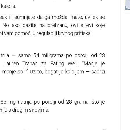
kalcija.
isak ili sumnjate da ga možda imate, uvijek se
. No ako pazite na prehranu, ovi sirevi koje
bi vam pomoći u regulaciji krvnog pritiska:
natrija — samo 54 miligrama po porciji od 28
rka Lauren Trahan za Eating Well. “Manje je
 manje soli.” Uz to, bogat je kalcijem — sadrži
85 mg natrija po porciji od 28 grama, što je
enju s drugim sirevima.