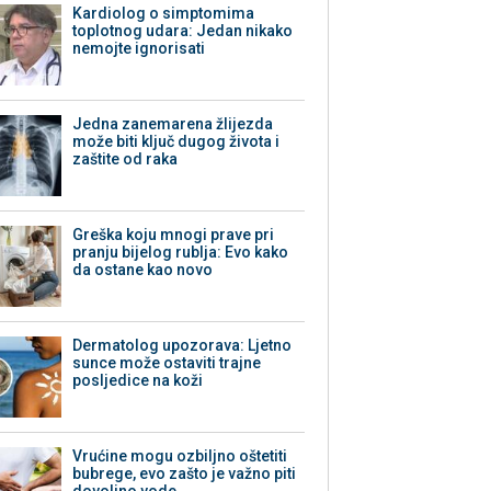
Kardiolog o simptomima
toplotnog udara: Jedan nikako
nemojte ignorisati
Jedna zanemarena žlijezda
može biti ključ dugog života i
zaštite od raka
Greška koju mnogi prave pri
pranju bijelog rublja: Evo kako
da ostane kao novo
Dermatolog upozorava: Ljetno
sunce može ostaviti trajne
posljedice na koži
Vrućine mogu ozbiljno oštetiti
bubrege, evo zašto je važno piti
dovoljno vode