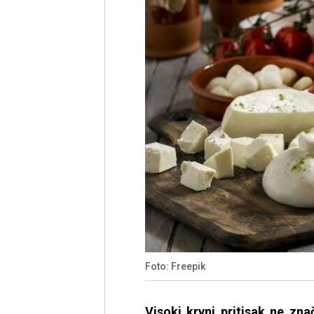
Foto: Freepik
Visoki krvni pritisak ne zn