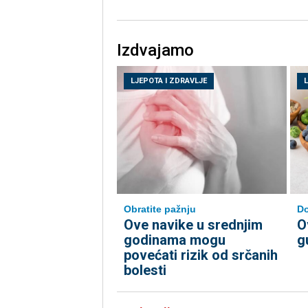
Izdvajamo
LJEPOTA I ZDRAVLJE
Do
Obratite pažnju
O
Ove navike u srednjim
g
godinama mogu
povećati rizik od srčanih
bolesti