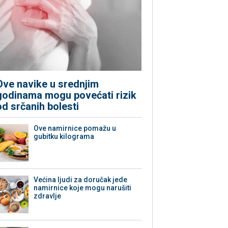
Ove navike u srednjim
godinama mogu povećati rizik
od srčanih bolesti
Ove namirnice pomažu u
gubitku kilograma
Većina ljudi za doručak jede
namirnice koje mogu narušiti
zdravlje