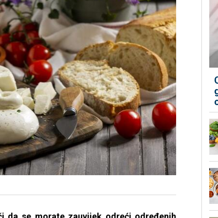
ači da se morate zauvijek odreći određenih