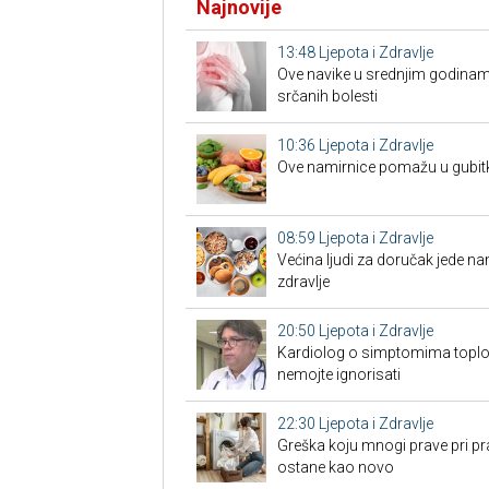
Najnovije
13:48
Ljepota i Zdravlje
Ove navike u srednjim godinam
srčanih bolesti
10:36
Ljepota i Zdravlje
Ove namirnice pomažu u gubit
08:59
Ljepota i Zdravlje
Većina ljudi za doručak jede na
zdravlje
20:50
Ljepota i Zdravlje
Kardiolog o simptomima toplo
nemojte ignorisati
22:30
Ljepota i Zdravlje
Greška koju mnogi prave pri pra
ostane kao novo