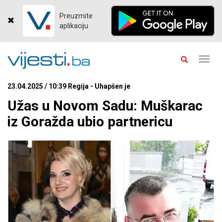
Preuzmite
aplikaciju
Toggl
navig
23.04.2025 / 10:39 Regija - Uhapšen je
Užas u Novom Sadu: Muškarac
iz Goražda ubio partnericu