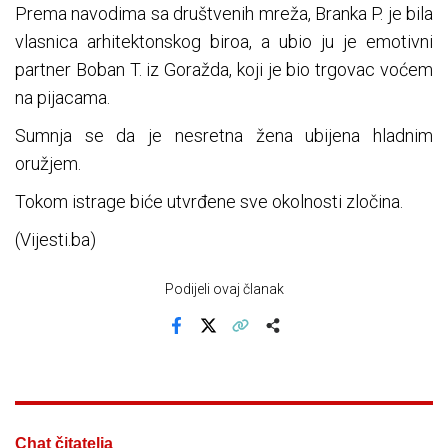
Prema navodima sa društvenih mreža, Branka P. je bila
vlasnica arhitektonskog biroa, a ubio ju je emotivni
partner Boban T. iz Goražda, koji je bio trgovac voćem
na pijacama.
Sumnja se da je nesretna žena ubijena hladnim
oružjem.
Tokom istrage biće utvrđene sve okolnosti zločina.
(Vijesti.ba)
Podijeli ovaj članak
Facebook
X
Kopiraj link
Više
Chat čitatelja