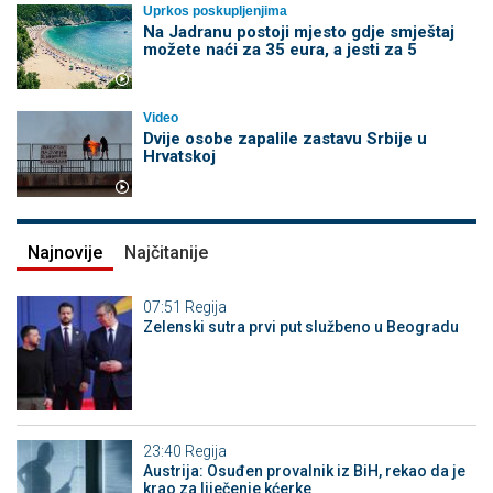
Uprkos poskupljenjima
Na Jadranu postoji mjesto gdje smještaj
možete naći za 35 eura, a jesti za 5
Video
Dvije osobe zapalile zastavu Srbije u
Hrvatskoj
Najnovije
Najčitanije
07:51
Regija
Zelenski sutra prvi put službeno u Beogradu
23:40
Regija
Austrija: Osuđen provalnik iz BiH, rekao da je
krao za liječenje kćerke