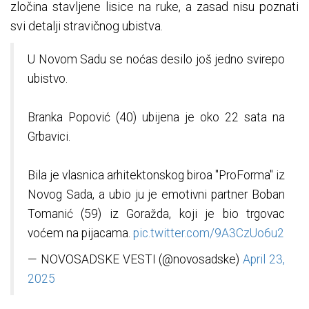
zločina stavljene lisice na ruke, a zasad nisu poznati
svi detalji stravičnog ubistva.
U Novom Sadu se noćas desilo još jedno svirepo
ubistvo.
Branka Popović (40) ubijena je oko 22 sata na
Grbavici.
Bila je vlasnica arhitektonskog biroa "ProForma" iz
Novog Sada, a ubio ju je emotivni partner Boban
Tomanić (59) iz Goražda, koji je bio trgovac
voćem na pijacama.
pic.twitter.com/9A3CzUo6u2
— NOVOSADSKE VESTI (@novosadske)
April 23,
2025