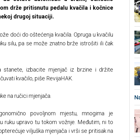
tom drže pritisnutu pedalu kvačila i kočnice
nekoj drugoj situaciji.
može doći do oštećenja kvačila. Opruga u kvačilu
iku silu, pa se može znatno brže istrošiti ili čak
 stanete, izbacite mjenjač iz brzine i držite
ačuvati kvačilo, piše RevijaHAK.
ke na ručici mjenjača.
Na
gonomično povoljnom mjestu, mnogima je
nu ruku upravo tu tokom vožnje. Međutim, ni to
pterećuje viljuška mjenjača i vrši se pritisak na