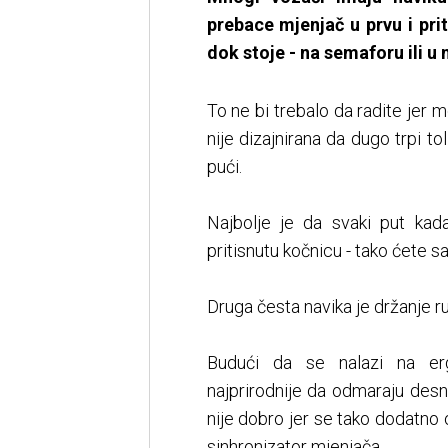
prebace mjenjač u prvu i pri
dok stoje - na semaforu ili u 
To ne bi trebalo da radite jer 
nije dizajnirana da dugo trpi tol
pući.
Najbolje je da svaki put kada
pritisnutu kočnicu - tako ćete s
Druga česta navika je držanje ru
Budući da se nalazi na er
najprirodnije da odmaraju des
nije dobro jer se tako dodatno o
sinhronizator mjenjača.