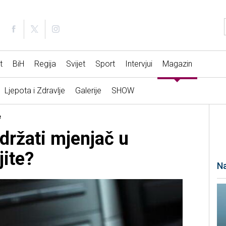
t
BiH
Regija
Svijet
Sport
Intervjui
Magazin
Ljepota i Zdravlje
Galerije
SHOW
e
držati mjenjač u
jite?
Na