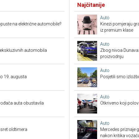
Najčitanije
Auto
puste na električne automobile?
Kinezi pomjeraju gra
iz premium klase
Auto
 ekskluzivnih automobila
Zbog nivoa Dunava:
proizvodnju
Auto
do 19. augusta
Posjetili smo izložb
Auto
ođača auta obustavila
Otkriveno koji polov
Auto
sret oldtimera
Mercedes priznaje gr
nakon kritika vozač