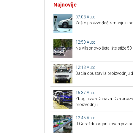
Najnovije
07:08
Auto
Zašto proizvođači smanjuju po
12:50
Auto
Na Vilsonovo šetalište stiže 50
12:13
Auto
Dacia obustavila proizvodnju 
16:37
Auto
Zbog nivoa Dunava: Dva proizv
proizvodnju
12:45
Auto
U Goraždu organizovan prvi su