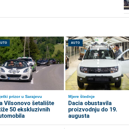
AUTO
AUTO
jetki prizor u Sarajevu
Mjere štednje
a Vilsonovo šetalište
Dacia obustavila
tiže 50 ekskluzivnih
proizvodnju do 19.
utomobila
augusta