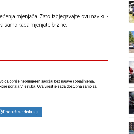
ćenja mjenjača. Zato izbjegavajte ovu naviku -
ača samo kada mjenjate brzine.
avo da obriše neprimjeren sadržaj bez najave i objašnjenja.
kcije portala Vijesti.ba. Ova vijest je sada dostupna samo za
Pridruži se diskusiji