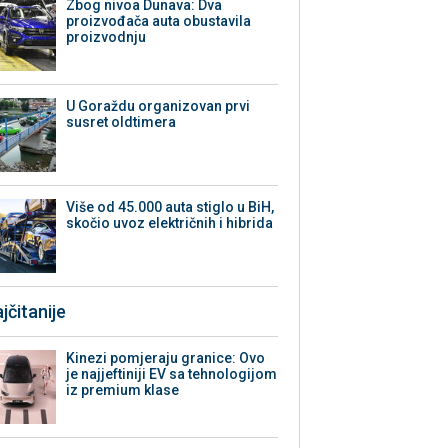
Zbog nivoa Dunava: Dva
proizvođača auta obustavila
proizvodnju
U Goraždu organizovan prvi
susret oldtimera
Više od 45.000 auta stiglo u BiH,
skočio uvoz električnih i hibrida
jčitanije
Kinezi pomjeraju granice: Ovo
je najjeftiniji EV sa tehnologijom
iz premium klase