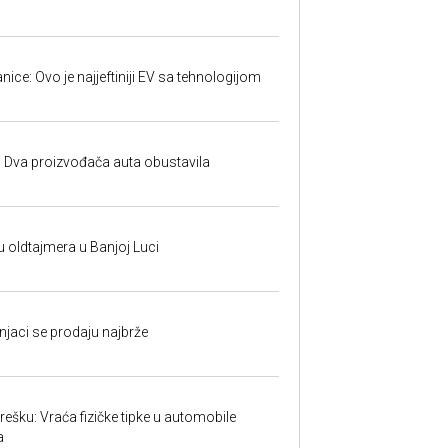
nice: Ovo je najjeftiniji EV sa tehnologijom
 Dva proizvođača auta obustavila
u oldtajmera u Banjoj Luci
njaci se prodaju najbrže
ešku: Vraća fizičke tipke u automobile
a