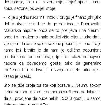
destinacija, tako da rezervacije smještaja za samu
špicu sezone još uvijek stoje.
- To je u jednu ruku mali rizik, u drugu je financijski jako
dobra stvar jer kad se druge destinacije, Dubrovnik i
Makarska napune, onda se to prelijeva i na Neum i
onda i mi možemo malo podići više cijenu, tako da ja
vjerujem da će se špica sezone popuniti, ali ono što je
nama još bitnije je da nam je odlično popunjena
predsezona i postsezona, gdje u biti ulažemo najviše
napora da dovedemo goste, tako da generalno
možemo biti zadovoljni razvojem cijele situacije -
kazao je Krešić.
Što se tiče broja turista koji borave u Neumu tokom
ljetne sezone kazao je da nema službene podatke, ali
da su procjene da bude nekih 15.000 gostiju u samoj
špici sezone, prenosi Fena.