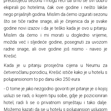
predstojeću sezonu i mogu reći da smo se svi dobro
ekipirali po hotelima, čak ove godine i nešto lakše
nego prijašnjih godina. Mislim da ćemo izgurati sezonu
što se tiče radne snage, ali je činjenica da je svake
godine novi izazov i da je teško kada je ovo u pitanju.
Mislim da ćemo i mi morati u dogledno vrijeme,
možda već i sljedeće godine, posegnuti za uvozom
radne snage, ali ove godine još nismo - naveo je
Krešić.
Kada je u pitanju prosječna cijena u Neumu za
četveročlanu porodicu, Krešić ističe kako je u hotelu s
polupansionom to po danu oko 250 eura.
- O tome je jako nezgodno govoriti jer pitanje je o kojoj
usluzi se radi, o kojem tipu sobe, gdje je pozicioniran
hotel, radi li se o privatnom smještaju i tako dalje.
Možemo kazati da se u hotelu s polupansion uslugom