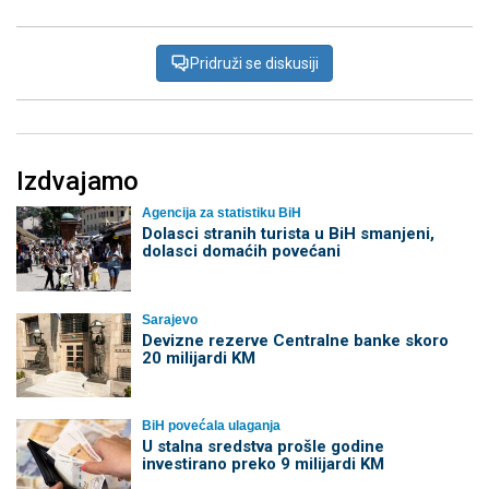
Pridruži se diskusiji
Izdvajamo
Agencija za statistiku BiH
Dolasci stranih turista u BiH smanjeni,
dolasci domaćih povećani
Sarajevo
Devizne rezerve Centralne banke skoro
20 milijardi KM
BiH povećala ulaganja
U stalna sredstva prošle godine
investirano preko 9 milijardi KM