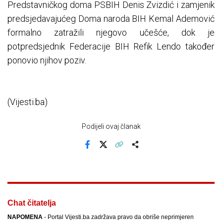
Predstavničkog doma PSBIH Denis Zvizdić i zamjenik
predsjedavajućeg Doma naroda BIH Kemal Ademović
formalno zatražili njegovo učešće, dok je
potpredsjednik Federacije BIH Refik Lendo također
ponovio njihov poziv.
(Vijesti.ba)
Podijeli ovaj članak
Facebook
X
Kopiraj link
Više
Chat čitatelja
NAPOMENA
- Portal Vijesti.ba zadržava pravo da obriše neprimjeren