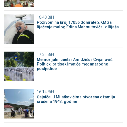
18:40
BiH
Pozivom na broj 17056 donirate 2 KM za
liječenje malog Edina Mahmutovića iz Ilijaša
17:31
BiH
Memorijalni centar Amidžiću i Cvijanović:
Politički pritisak imat će međunarodne
posljedice
16:14
BiH
Čajniče: U Milatkovićima otvorena džamija
srušena 1943. godine