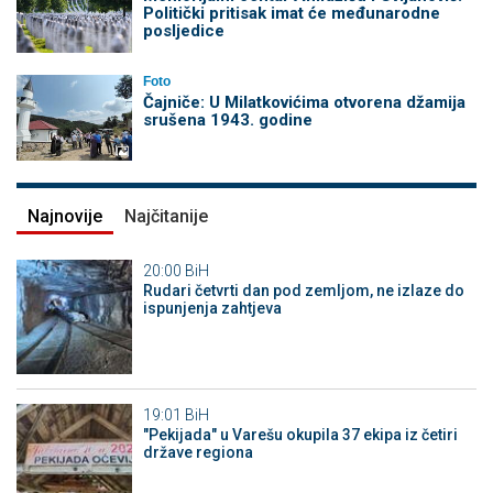
Politički pritisak imat će međunarodne
posljedice
Foto
Čajniče: U Milatkovićima otvorena džamija
srušena 1943. godine
Najnovije
Najčitanije
20:00
BiH
Rudari četvrti dan pod zemljom, ne izlaze do
ispunjenja zahtjeva
19:01
BiH
"Pekijada" u Varešu okupila 37 ekipa iz četiri
države regiona