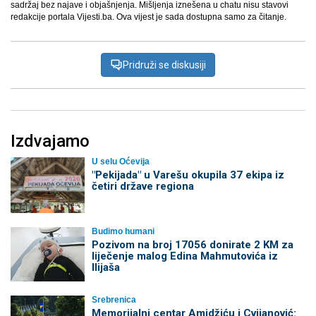
sadržaj bez najave i objašnjenja. Mišljenja iznešena u chatu nisu stavovi
redakcije portala Vijesti.ba. Ova vijest je sada dostupna samo za čitanje.
Pridruži se diskusiji
Izdvajamo
U selu Oćevija
"Pekijada" u Varešu okupila 37 ekipa iz
četiri države regiona
Budimo humani
Pozivom na broj 17056 donirate 2 KM za
liječenje malog Edina Mahmutovića iz
Ilijaša
Srebrenica
Memorijalni centar Amidžiću i Cvijanović: