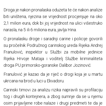
Droga je nakon pronalaska oduzeta te će nakon analize
biti uništena, njezina se vrijednost procjenjuje na oko
2,1 milion eura, dok bi joj vrijednost na ulici višestruko
narasla, na 5 ili 6 miliona eura, javlja Hina.
O pronalasku droge i saradnji carine i policije govorili
su pročelnik Područnog carinskog ureda Rijeka Andrej
Franulović, inspektor u Službi za mobilne jedinice
Rijeka Hrvoje Mataja i voditelj Službe kriminaliteta
droga PU primorsko-goranske Dalibor Jozinović.
Franulović je kazao da je riječ o drogi koja je u martu
ukrcana na brod u luci u Ekvadoru.
Carinski timovi za analizu rizika napravili su profilaciju
tog i drugih kontejnera, a zbog sumnje da se u njemu
osim prijavljene robe nalaze i drugi predmeti te da je