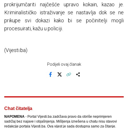
prokrijumčariti najčešće upravo kokain, kazao je.
Kriminalističko istraživanje se nastavlja dok se ne
prikupe svi dokazi kako bi se počinitelji mogli
procesuirati, kažu u policiji.
(Vijesti.ba)
Podijeli ovaj članak
Facebook
X
Kopiraj link
Više
Chat čitatelja
NAPOMENA
- Portal Vijesti.ba zadržava pravo da obriše neprimjeren
sadržaj bez najave i objašnjenja. Mišljenja iznešena u chatu nisu stavovi
redakcije portala Vijesti.ba. Ova vijest je sada dostupna samo za čitanje.