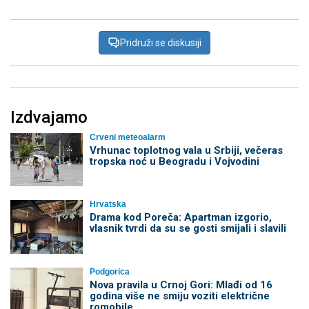
Pridruži se diskusiji
Izdvajamo
Crveni meteoalarm
Vrhunac toplotnog vala u Srbiji, večeras
tropska noć u Beogradu i Vojvodini
Hrvatska
Drama kod Poreča: Apartman izgorio,
vlasnik tvrdi da su se gosti smijali i slavili
Podgorica
Nova pravila u Crnoj Gori: Mlađi od 16
godina više ne smiju voziti električne
romobile