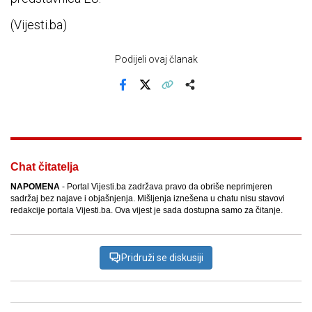
(Vijesti.ba)
Podijeli ovaj članak
Facebook
X
Kopiraj link
Više
Chat čitatelja
NAPOMENA
- Portal Vijesti.ba zadržava pravo da obriše neprimjeren
sadržaj bez najave i objašnjenja. Mišljenja iznešena u chatu nisu stavovi
redakcije portala Vijesti.ba. Ova vijest je sada dostupna samo za čitanje.
Pridruži se diskusiji