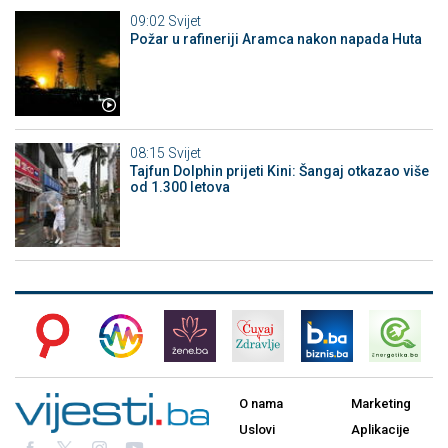
09:02
Svijet
Požar u rafineriji Aramca nakon napada Huta
08:15
Svijet
Tajfun Dolphin prijeti Kini: Šangaj otkazao više
od 1.300 letova
O nama
Marketing
Uslovi
Aplikacije